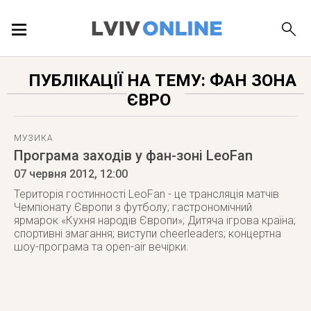
ПОДІЇ
ПУБЛІКАЦІЇ НА ТЕМУ: ФАН ЗОНА
ЄВРО
ЛОКАЦІЇ
МУЗИКА
Програма заходів у фан-зоні LeoFan
ПУБЛІКАЦІЇ
07 червня 2012
, 12:00
Територія гостинності LeoFan - це трансляція матчів
Чемпіонату Європи з футболу; гастрономічний
ярмарок «Кухня народів Європи»; Дитяча ігрова країна;
спортивні змагання; виступи cheerleaders; концертна
ДОВІДКА
шоу-програма та open-air вечірки.