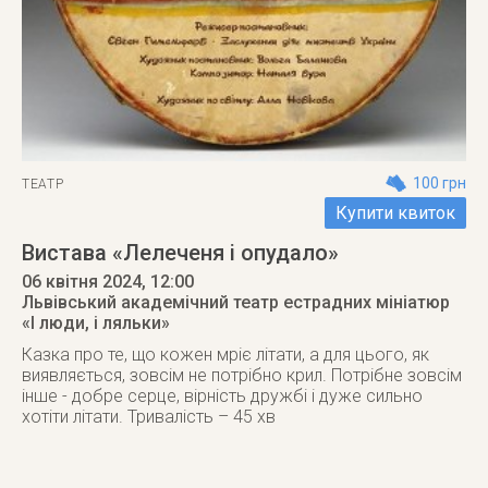
100 грн
ТЕАТР
Купити квиток
Вистава «Лелеченя і опудало»
06 квітня 2024
, 12:00
Львівський академічний театр естрадних мініатюр
«І люди, і ляльки»
Казка про те, що кожен мріє літати, а для цього, як
виявляється, зовсім не потрібно крил. Потрібне зовсім
інше - добре серце, вірність дружбі і дуже сильно
хотіти літати. Тривалість – 45 хв