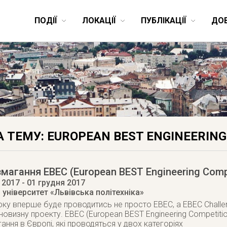
ПОДІЇ
ЛОКАЦІЇ
ПУБЛІКАЦІЇ
ДО
А ТЕМУ: EUROPEAN BEST ENGINEERIN
змагання EBEC (European BEST Engineering Comp
 2017
- 01 грудня 2017
університет «Львівська політехніка»
ку вперше буде проводитись не просто EBEC, а EBEC Challe
 новизну проекту. EBEC (European BEST Engineering Competiti
ання в Європі, які проводяться у двох категоріях