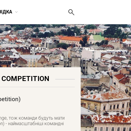
ВІДКА
G COMPETITION
etition)
nge, тож команди будуть мати
on) - наймасштабніші командні