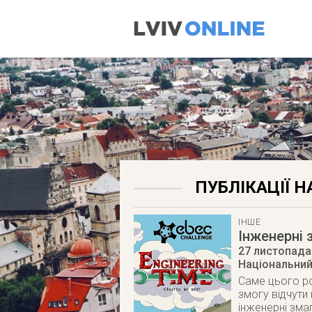
ПУБЛІКАЦІЇ Н
ІНШЕ
Інженерні 
27 листопада
Національний 
Саме цього ро
змогу відчути
інженерні змаг