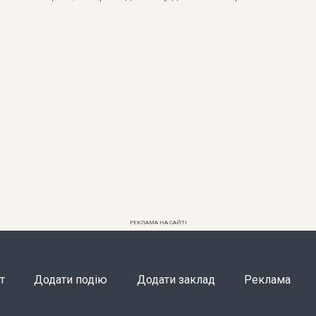
РЕКЛАМА НА САЙТІ
т
Додати подію
Додати заклад
Реклама