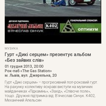
МУЗИКА
Гурт «Дикі серцем» презентує альбом
«Без зайвих слів»
01 грудня 2013
, 20:00
Рок-паб «The Gas Station»
м. Львів
,
вул. Джерельна, 20
Гурт «Дикі серцем» – прогресивний поп-роковий гурт.
На рахунку колективу яскраві виступи на музичних
майданчиках «Підкамінь», «Захід», «Співоче поле»,
тощо. Дружня підтримка від: В'ячеслав Сінчук. К402,
Механічний Апельсин