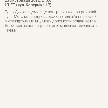
23 листопада 2012
, 21:00
L’UFT (вул. Коперніка 17)
Гурт «Дикі серцем» – це прогресивний поп-роковий
гурт. Мета концерту - заохочення львів’ян та гостей
міста підтримати ініціативу допомогти родині, котра
бореться за повноцінне життя маленької дівчинки з
Києва.