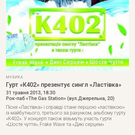
МУЗИКА
Гурт «К402» презентує сингл «Ластівка»
31 травня 2013
, 18:30
Рок-паб «The Gas Station» (вул.Джерельна, 20)
Пісня «Ластівка» і справді стане першою «ластівкою»
із майбутнього, третього за рахунком, альбому гурту
«К402». У концерті також візьмуть участь гурти
«Шосте чуття», Frake Wave та «Дикі серцем»