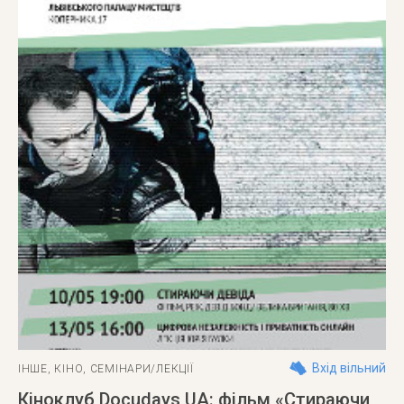
Вхід вільний
ІНШЕ
,
КІНО
,
СЕМІНАРИ/ЛЕКЦІЇ
Кіноклуб Docudays UA: фільм «Стираючи