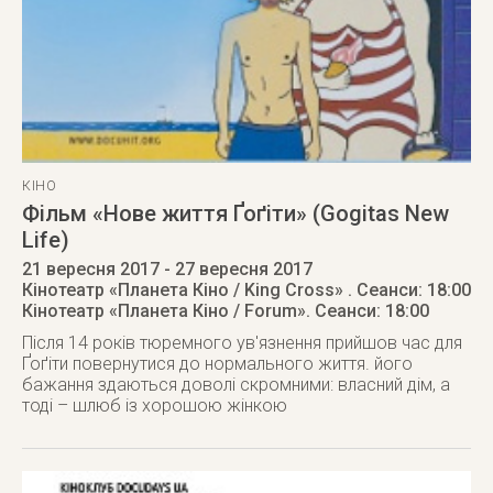
КІНО
Фільм «Нове життя Ґоґіти» (Gogitas New
Life)
21 вересня 2017
- 27 вересня 2017
Кінотеатр «Планета Кіно / King Cross»
. Сеанси: 18:00
Кінотеатр «Планета Кіно / Forum»
. Сеанси: 18:00
Після 14 років тюремного ув'язнення прийшов час для
Ґоґіти повернутися до нормального життя. його
бажання здаються доволі скромними: власний дім, а
тоді – шлюб із хорошою жінкою