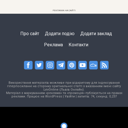
РЕКЛАМА НА САЙТІ
Про сайт
Додати подію
Додати заклад
Реклама
Контакти
Використання матеріалів можливе при відкритому для індексування
гіперпосиланні на сторінку оригінальної статті з вказанням імені сайту
LvivOnline (Львів Онлайн).
Матеріал з маркуванням «реклама» та «промоція» публікується на правах
реклами. Працює на
WordPress
|
Увійти
| запитів: 74, секунд: 0,237