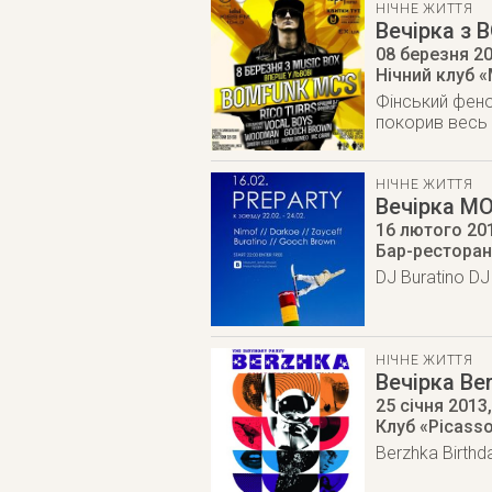
НІЧНЕ ЖИТТЯ
Вечірка з
08 березня 2
Нічний клуб «
Фінський фено
покорив весь 
НІЧНЕ ЖИТТЯ
Вечірка M
16 лютого 20
Бар-ресторан 
DJ Buratino D
НІЧНЕ ЖИТТЯ
Вечірка Ber
25 січня 2013
Клуб «Picasso
Berzhka Birthd