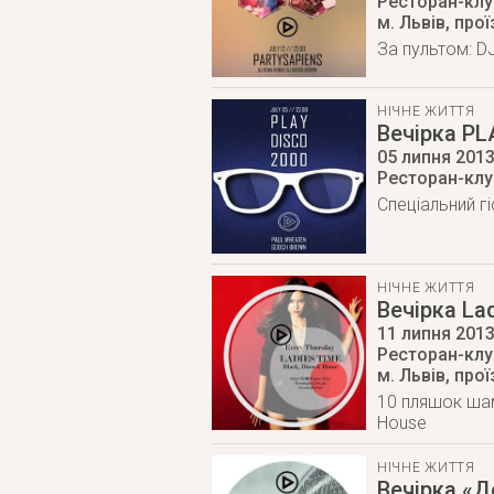
Ресторан-клуб
м. Львів
,
прої
За пультом: D
НІЧНЕ ЖИТТЯ
Вечірка PL
05 липня 201
Ресторан-клуб
Спеціальний гі
НІЧНЕ ЖИТТЯ
Вечірка La
11 липня 201
Ресторан-клуб
м. Львів
,
прої
10 пляшок шам
House
НІЧНЕ ЖИТТЯ
Вечірка «Д