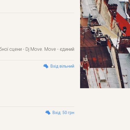
ної сцени - Dj Move. Move - єдиний
Вхід вільний
Вхід: 50 грн