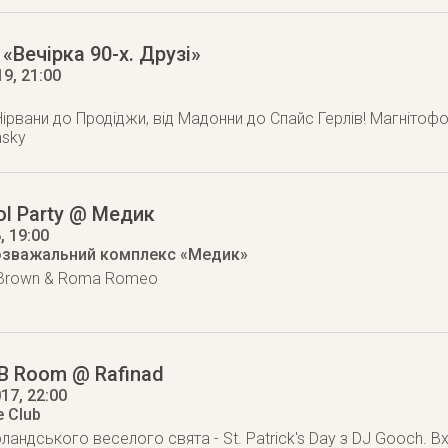
«Вечірка 90-х. Друзі»
19
, 21:00
Нірвани до Продіджи, від Мадонни до Спайс Герлів! Магнітофо
nsky
ol Party @ Медик
8
, 19:00
озважальний комплекс «Медик»
h Brown & Roma Romeo
B Room @ Rafinad
017
, 22:00
e Club
ландського веселого свята - St. Patrick's Day з DJ Gooch. В