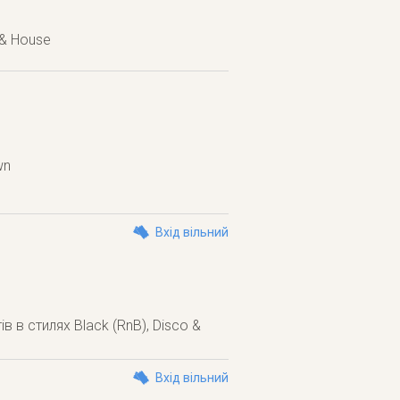
 & House
wn
Вхід вільний
 в стилях Black (RnB), Disco &
Вхід вільний