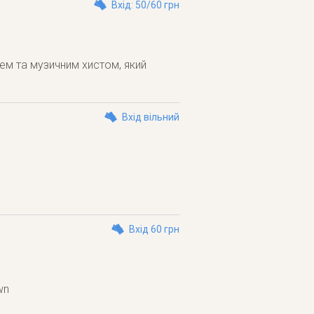
Вхід: 50/60 грн
лем та музичним хистом, який
Вхід вільний
Вхід 60 грн
wn