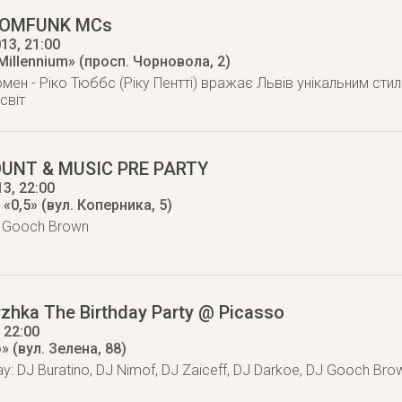
 BOMFUNK MCs
013
, 21:00
Millennium» (просп. Чорновола, 2)
мен - Ріко Тюббс (Ріку Пентті) вражає Львів унікальним сти
світ
OUNT & MUSIC PRE PARTY
13
, 22:00
«0,5» (вул. Коперника, 5)
J Gooch Brown
zhka The Birthday Party @ Picasso
, 22:00
» (вул. Зелена, 88)
ay: DJ Buratino, DJ Nimof, DJ Zaiceff, DJ Darkoe, DJ Gooch Bro