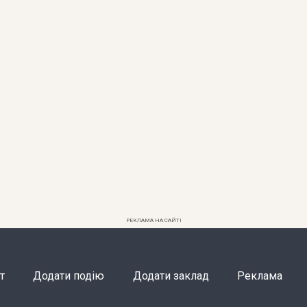
РЕКЛАМА НА САЙТІ
т
Додати подію
Додати заклад
Реклама