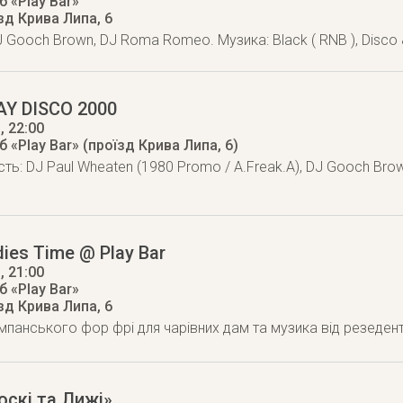
 «Play Bar»
зд Крива Липа, 6
J Gooch Brown, DJ Roma Romeo. Музика: Black ( RNB ), Disco
AY DISCO 2000
3
, 22:00
 «Play Bar» (проїзд Крива Липа, 6)
сть: DJ Paul Wheaten (1980 Promo / A.Freak.A), DJ Gooch Bro
dies Time @ Play Bar
3
, 21:00
 «Play Bar»
зд Крива Липа, 6
панського фор фрі для чарівних дам та музика від резедентів
оскі та Лижі»