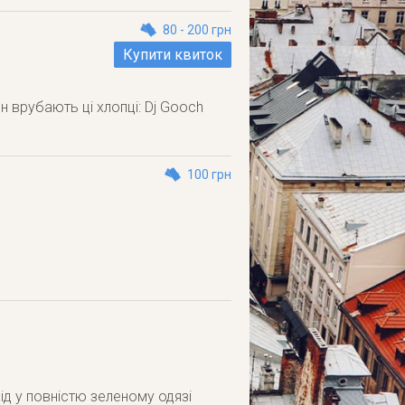
80 - 200 грн
Купити квиток
н врубають ці хлопці: Dj Gooch
100 грн
хід у повністю зеленому одязі