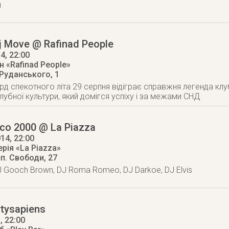
й
Dj Move @ Rafinad People
14
, 22:00
 «Rafinad People»
 Руданського, 1
рд спекотного літа 29 серпня відіграє справжня легенда клуб
лубної культури, який домігся успіху і за межами СНД
sco 2000 @ La Piazza
014
, 22:00
рія «La Piazza»
п. Свободи, 27
J Gooch Brown, DJ Roma Romeo, DJ Darkoe, DJ Elvis
rtysapiens
3
, 22:00