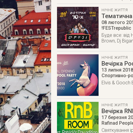
НІЧНЕ ЖИТТЯ
Тематична 
08 лютого 20
!FESTrepublic
Буде все: від 
Brown, Dj Biga
НІЧНЕ ЖИТТЯ
Вечірка Po
13 липня 201
Спортивно-р
Elvis & Gooc
НІЧНЕ ЖИТТЯ
Вечірка RN
17 березня 2
Rafinad Peopl
Святкування ір