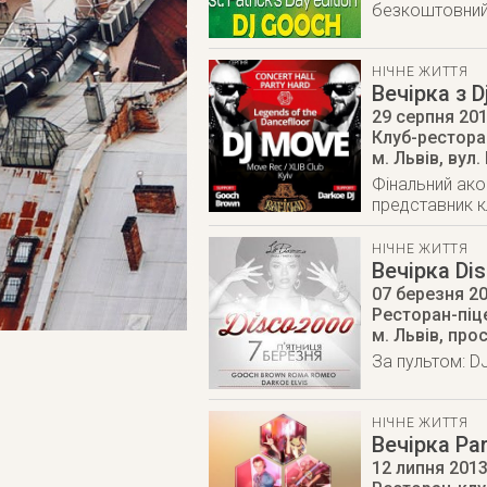
безкоштовни
НІЧНЕ ЖИТТЯ
Вечірка з 
29 серпня 20
Клуб-ресторан
м. Львів
,
вул.
Фінальний ако
представник к
НІЧНЕ ЖИТТЯ
Вечірка Di
07 березня 2
Ресторан-піце
м. Львів
,
прос
За пультом: D
НІЧНЕ ЖИТТЯ
Вечірка Pa
12 липня 201