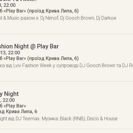
3
, 22:00
 «Play Bar» (проїзд Крива Липа, 6)
t & Music разом з: Dj Nimof, Dj Gooch Brown, Dj Darkoe
hion Night @ Play Bar
013
, 22:00
 «Play Bar» (проїзд Крива Липа, 6)
рка від Lviv Fashion Week у супроводі DJ Gooch Brown та D
y Night
3
, 22:00
 «Play Bar»
зд Крива Липа, 6
ight від DJ Teemax. Музика: Black (RNB), Disco & House