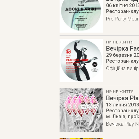
06 квітня 201
Ресторан-клуб
Pre Party Moun
НІЧНЕ ЖИТТЯ
Вечірка Fas
29 березня 2
Ресторан-клуб
Офіційна вечі
НІЧНЕ ЖИТТЯ
Вечірка Pla
13 липня 201
Ресторан-клуб
м. Львів
,
прої
Вечірка Play N