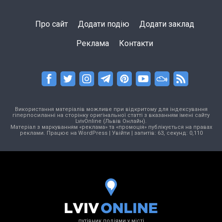
Про сайт
Додати подію
Додати заклад
Реклама
Контакти
Використання матеріалів можливе при відкритому для індексування
гіперпосиланні на сторінку оригінальної статті з вказанням імені сайту
LvivOnline (Львів Онлайн).
Матеріал з маркуванням «реклама» та «промоція» публікується на правах
реклами. Працює на
WordPress
|
Увійти
| запитів: 63, секунд: 0,110
путівник подіями у місті