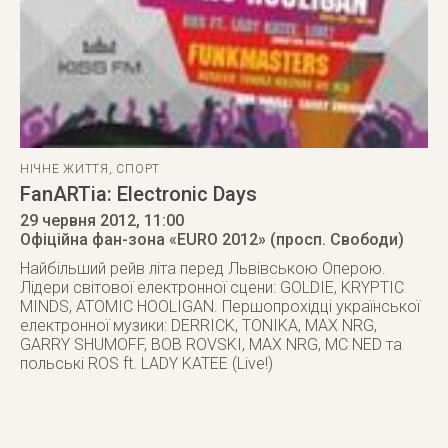
НІЧНЕ ЖИТТЯ
,
СПОРТ
FаnARTia: Electronic Days
29 червня 2012
, 11:00
Офіційна фан-зона «EURO 2012» (просп. Свободи)
Найбільший рейв літа перед Львівською Оперою.
Лідери світової електронної сцени: GOLDIE, KRYPTIC
MINDS, ATOMIC HOOLIGAN. Першопрохідці української
електронної музики: DERRICK, TONIKA, MAX NRG,
GARRY SHUMOFF, BOB ROVSKI, MAX NRG, MC NED та
польські ROS ft. LADY KATEE (Live!)