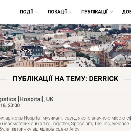
ПОДІЇ
ЛОКАЦІЇ
ПУБЛІКАЦІЇ
ДО
ПУБЛІКАЦІЇ НА ТЕМУ: DERRICK
istics [Hospital], UK
018
, 23:00
их артистів Hospital, музикант, саунд якого значною мірою 
 безсмертних днб хітів: Together, Spacejam, The Trip, Release 
ула підтримку від лідерів сцени Andy