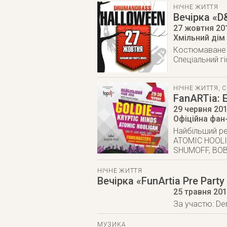
НІЧНЕ ЖИТТЯ
Вечірка «D
27 жовтня 20
Хмільний дім
Костюмаване д
Спеціальний гі
НІЧНЕ ЖИТТЯ
,
С
FаnARTia: E
29 червня 20
Офіційна фан
Найбільший ре
ATOMIC HOOLIG
SHUMOFF, BOB 
НІЧНЕ ЖИТТЯ
Вечірка «FunArtia Pre Part
25 травня 20
За участю: Der
МУЗИКА