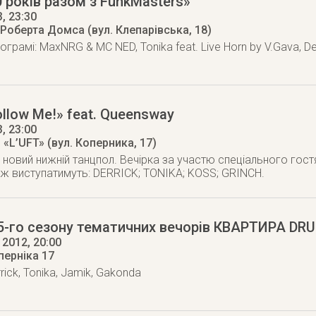
0 років разом з FunkMasters»
3
, 23:30
Роберта Домса (вул. Клепарівська, 18)
ограмі: MaxNRG & MC NED, Tonika feat. Live Horn by V.Gava, De
ollow Me!» feat. Queensway
3
, 23:00
«L’UFT» (вул. Коперника, 17)
 новий нижній танцпол. Вечірка за участю спеціального гост
ож виступатимуть: DERRICK; TONIKA; KOSS; GRINCH.
 5-го сезону тематичних вечорів КВАРТИРА D
 2012
, 20:00
оперніка 17
rick, Tonika, Jamik, Gakonda