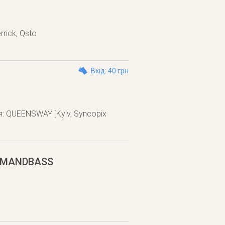
rrick, Qsto
Вхід: 40 грн
я: QUEENSWAY [Kyiv, Syncopix
RUMANDBASS