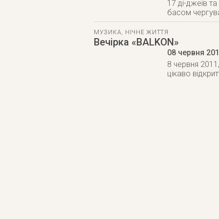
17 ді-джеїв та
басом чергув
МУЗИКА
,
НІЧНЕ ЖИТТЯ
Вечірка «BALKON»
08 червня 20
8 червня 2011
цікаво відкрит