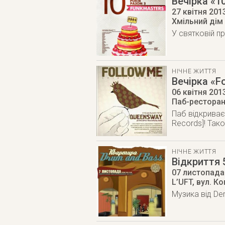
Вечірка «1
27 квітня 201
Хмільний дім 
У святковій пр
НІЧНЕ ЖИТТЯ
Вечірка «F
06 квітня 201
Паб-ресторан 
Паб відкриває
Records]! Так
НІЧНЕ ЖИТТЯ
Відкриття
07 листопада
L’UFT, вул. К
Музика від Der