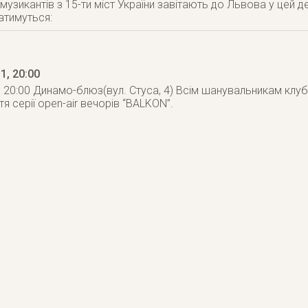
 музикантів з 15-ти міст України завітають до Львова у цей 
атимуться:
11
, 20:00
, 20:00 Динамо-блюз(вул. Стуса, 4) Всім шанувальникам клу
тя серії open-air вечорів “BALKON”.