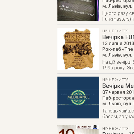
Паб-ресторан
м. Львів
,
вул.
Цього разу св
Funkmasters) 
НІЧНЕ ЖИТТЯ
Вечірка FU
13 липня 201
Рок-паб «The 
м. Львів
,
вул.
На цій вечірці
1995 року. Зг
НІЧНЕ ЖИТТЯ
Вечірка Me
07 червня 20
Паб-ресторан
м. Львів
,
вул.
Танець увійшов
басом, за учас
НІЧНЕ ЖИТТЯ