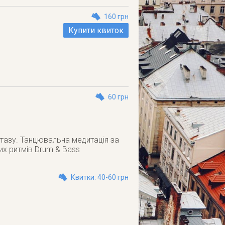
160 грн
Купити квиток
60 грн
кстазу. Танцювальна медитація за
них ритмів Drum & Bass
Квитки: 40-60 грн