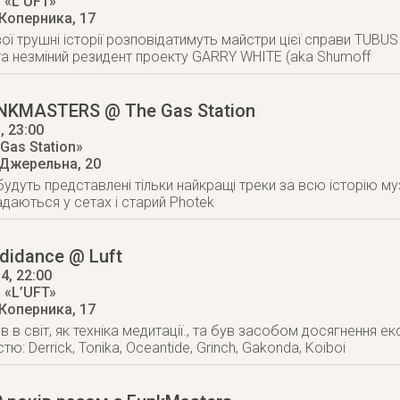
 «L’UFT»
 Коперника, 17
ої трушні історії розповідатимуть майстри цієї справи TUBUS 
та незміний резидент проекту GARRY WHITE (aka Shumoff
NKMASTERS @ The Gas Station
3
, 23:00
Gas Station»
 Джерельна, 20
 будуть представлені тільки найкращі треки за всю історію м
адаються у сетах і старий Photek
didance @ Luft
14
, 22:00
 «L’UFT»
 Коперника, 17
 в світ, як техніка медитації., та був засобом досягнення ек
тю: Derrick, Tonika, Oceantide, Grinch, Gakonda, Koiboi