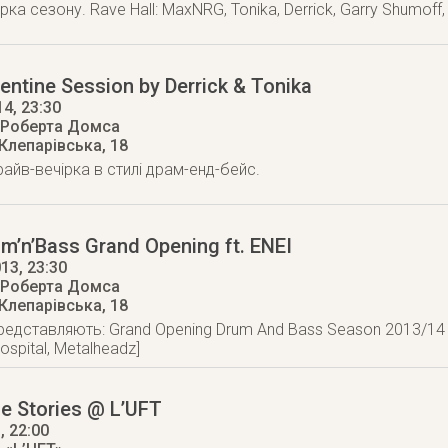
ка сезону. Rave Hall: MaxNRG, Tonika, Derrick, Garry Shumoff,
entine Session by Derrick & Tonika
14
, 23:30
 Роберта Домса
 Клепарівська, 18
айв-вечірка в стилі драм-енд-бейс.
m’n’Bass Grand Opening ft. ENEI
013
, 23:30
 Роберта Домса
 Клепарівська, 18
редставляють: Grand Opening Drum And Bass Season 2013/14
 Hospital, Metalheadz]
e Stories @ L’UFT
3
, 22:00