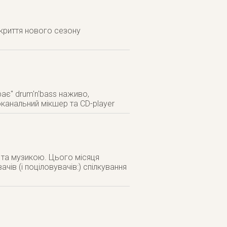
дкриття нового сезону
ає" drum'n'bass наживо,
канальний мікшер та CD-player
и та музикою. Цього місяця
чів (і поціловувачів:) спілкування