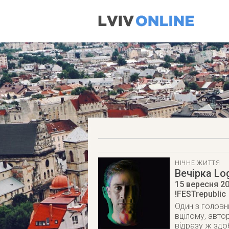
НІЧНЕ ЖИТТЯ
Вечірка Log
15 вересня 2
!FESTrepublic
Один з головн
вцілому, автор
відразу ж здоб