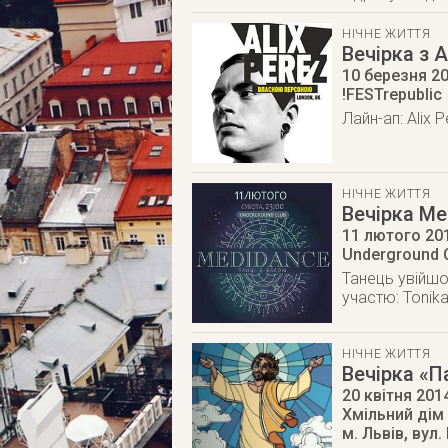
НІЧНЕ ЖИТТЯ
Вечірка з A
10 березня 2
!FESTrepublic
Лайн-ап: Alix P
НІЧНЕ ЖИТТЯ
Вечірка Me
11 лютого 20
Underground 
Танець увійшо
участю: Tonika
НІЧНЕ ЖИТТЯ
Вечірка «П
20 квітня 201
Хмільний дім
м. Львів
,
вул.