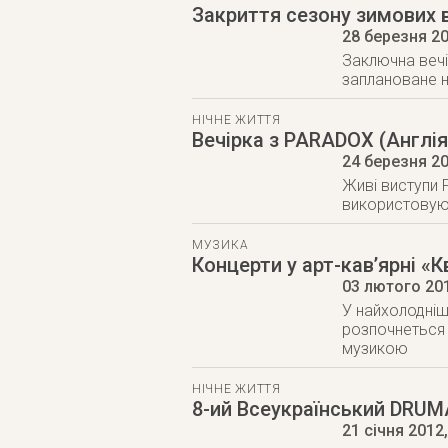
Закриття сезону зимових 
28 березня 2
Заключна вечі
заплановане н
НІЧНЕ ЖИТТЯ
Вечірка з PARADOX (Англія
24 березня 2
Живі виступи 
використовуюч
МУЗИКА
Концерти у арт-кав’ярні «
03 лютого 20
У найхолодніш
розпочнеться с
музикою
НІЧНЕ ЖИТТЯ
8-ий Всеукраїнський DRU
21 січня 2012