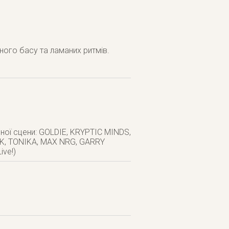
ного басу та ламаних ритмів.
ної сцени: GOLDIE, KRYPTIC MINDS,
CK, TONIKA, MAX NRG, GARRY
ve!)