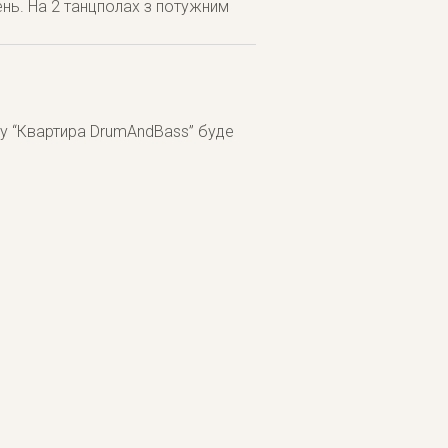
день. На 2 танцполах з потужним
бу “Квартира DrumAndBass” буде