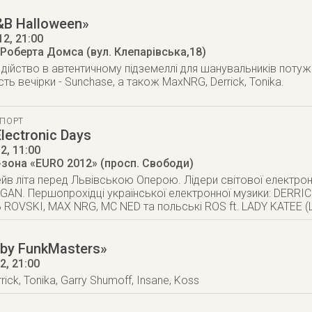
&B Halloween»
12
, 21:00
 Роберта Домса (вул. Клепарівська,18)
ійство в автентичному підземеллі для шанувальників потуж
сть вечірки - Sunchase, а також MaxNRG, Derrick, Tonika.
ПОРТ
lectronic Days
12
, 11:00
-зона «EURO 2012» (просп. Свободи)
йв літа перед Львівською Оперою. Лідери світової електрон
AN. Першопрохідці української електронної музики: DERRI
ROVSKI, MAX NRG, MC NED та польські ROS ft. LADY KATEE (Li
y by FunkMasters»
12
, 21:00
rick, Tonika, Garry Shumoff, Insane, Koss