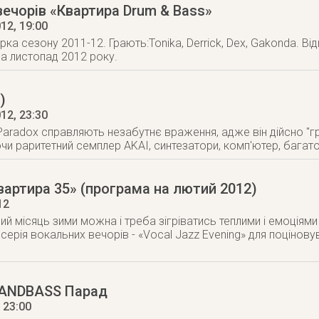
вечорів «Квартира Drum & Bass»
012
, 19:00
рка сезону 2011-12. Грають:Tonika, Derrick, Dex, Gakonda. Ві
а листопад 2012 року.
)
012
, 23:30
Paradox справляють незабутнє враження, адже він дійсно "гр
и раритетний семплер AKAI, синтезатори, комп'ютер, багато
Квартира 35» (програма на лютий 2012)
12
ий місяць зими можна і треба зігріватись теплими і емоціям
ерія вокальних вечорів - «Vocal Jazz Evening» для поціновува
MANDBASS Парад
, 23:00