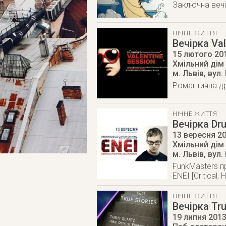
Заключна вечір
НІЧНЕ ЖИТТЯ
Вечірка Val
15 лютого 20
Хмільний дім
м. Львів
,
вул.
Романтична др
НІЧНЕ ЖИТТЯ
Вечірка Dru
13 вересня 2
Хмільний дім
м. Львів
,
вул.
FunkMasters п
ENEI [Critical,
НІЧНЕ ЖИТТЯ
Вечірка Tru
19 липня 201