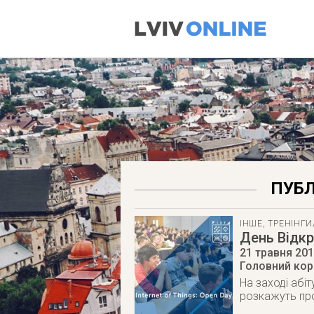
ПУБЛ
ІНШЕ
,
ТРЕНІНГИ
День Відкр
21 травня 20
Головний корп
На заході абі
розкажуть про 