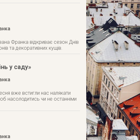
ранка
 Івана Франка відкриває сезон Днів
нів та декоративних кущів.
нь у саду»
ранка
ресня вже встигли нас налякати
 щоб насолодитись чи не останніми
ранка