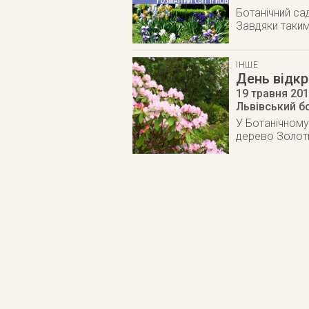
Ботанічний сад
Завдяки таким 
ІНШЕ
День відкр
19 травня 20
Львівський б
У Ботанічному
дерево Золоти