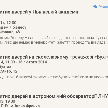
Участ
итих дверей у Львівській академії
014
, 12:00
адемія бізнесу
 Франка, 48
демія бізнесу – навчальний заклад нового покоління. Тут н
м, яких ще немає в університеті, заняття проводять викладач
итих дверей на скелелазному тренажері «Бухт
14
, 11:00
- 16 лютого 2014
Бухта»
 Сяйво, 12
 днів усі бажаючі зможуть спробувати свої сили на високо
итих дверей в астрономічній обсерваторії ЛНУ 
13
, 19:00
 ЛНУ ім. Івана Франка