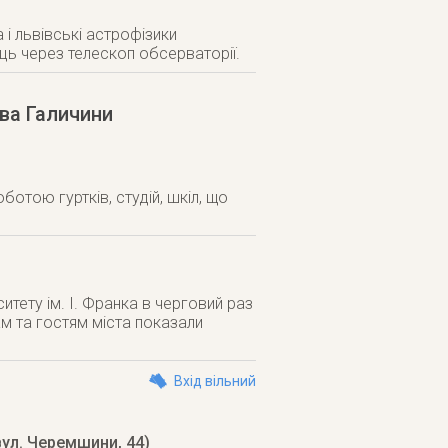
і львівські астрофізики
ь через телескоп обсерваторії.
тва Галичини
отою гуртків, студій, шкіл, що
итету ім. І. Франка в черговий раз
ам та гостям міста показали
Вхід вільний
вул. Черемшини, 44)