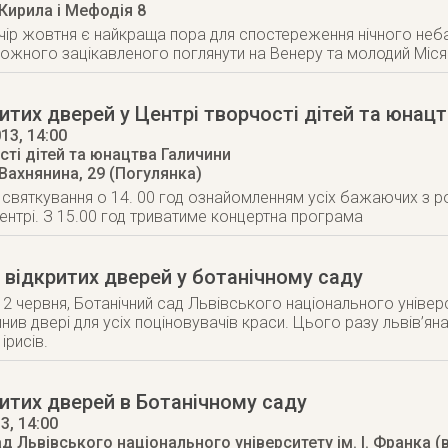
 Кирила і Мефодія 8
чір жовтня є найкраща пора для спостереження нічного неба 
жного зацікавленого поглянути на Венеру та молодий Місяц
итих дверей у Центрі творчості дітей та юнац
013
, 14:00
сті дітей та юнацтва Галичини
 Вахнянина, 29 (Погулянка)
святкування о 14. 00 год ознайомленням усіх бажаючих з роб
нтрі. З 15.00 год триватиме концертна програма
 відкритих дверей у ботанічному саду
, 2 червня, Ботанічний сад Львівського національного універс
нив двері для усіх поціновувачів краси. Цього разу львів’ян
ірисів.
итих дверей в Ботанічному саду
13
, 14:00
д Львівського національного університету ім. І. Франка (