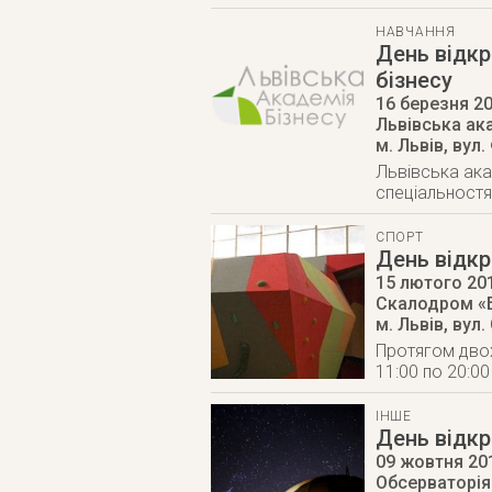
НАВЧАННЯ
День відкр
бізнесу
16 березня 2
Львівська ак
м. Львів
,
вул.
Львівська ака
спеціальностя
СПОРТ
День відкр
15 лютого 20
Скалодром «
м. Львів
,
вул.
Протягом двох
11:00 по 20:00
ІНШЕ
День відкр
09 жовтня 20
Обсерваторія