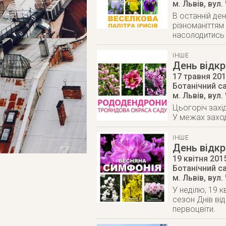
м. Львів
,
вул.
В останній де
різноманіттям 
насолодитись 
ІНШЕ
День відкр
17 травня 20
Ботанічний са
м. Львів
,
вул.
Цьогоріч захі
У межах заход
ІНШЕ
День відкр
19 квітня 201
Ботанічний са
м. Львів
,
вул.
У неділю, 19 
сезон Днів від
первоцвіти.