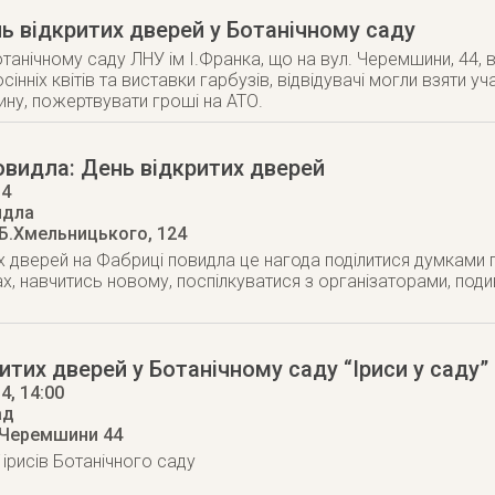
нь відкритих дверей у Ботанічному саду
отанічному саду ЛНУ ім І.Франка, що на вул. Черемшини, 44, 
сінніх квітів та виставки гарбузів, відвідувачі могли взяти у
ну, пожертвувати гроші на АТО.
видла: День відкритих дверей
14
идла
 Б.Хмельницького, 124
х дверей на Фабриці повидла це нагода поділитися думками 
х, навчитись новому, поспілкуватися з організаторами, поди
итих дверей у Ботанічному саду “Іриси у саду”
14
, 14:00
ад
 Черемшини 44
 ірисів Ботанічного саду