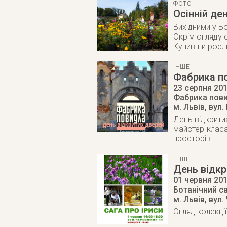
ФОТО
Осінній де
Вихідними у Б
Окрім огляду о
Купивши росли
ІНШЕ
Фабрика по
23 серпня 20
Фабрика пов
м. Львів
,
вул.
День відкрити
майстер-класа
просторів
ІНШЕ
День відкр
01 червня 20
Ботанічний с
м. Львів
,
вул.
Огляд колекції