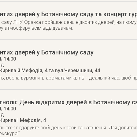
итих дверей у Ботанічному саду та концерт гу
 саду ЛНУ Франка пройшов день відкритих дверей, на якому 
у атмосферу всім відвідувачам.
итих дверей у Ботанічному саду
4
, 14:00
ад
 Кирила й Мефодія, 4 та вул.Черемшини, 44
ь, весна дурманить ароматами квітів - ідеальний час, щоб пр
гнолії: День відкритих дверей в Ботанічному с
4
, 14:00
ад
 Кирила і Мефодія, 4
лії, тож подаруйте собі день краси та натхнення. Для допитл
екскурсії