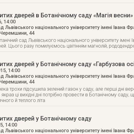
итих дверей в Ботанічному саду «Магія весни»
6
, 14:00
д Львівського національного університету імені Івана Ф
 Черемшини, 44
Ботанічний сад Львівського національного університету імені
рей. Цього разу помилуємось цвітінням магнолій, рододендро
итих дверей у Ботанічному саду «Гарбузова осі
015
, 14:00
д Львівського національного університету імені Івана Ф
 Черемшини, 44
спека трохи підсушила зелений газон у саду, але перші дні ве
 якраз ці вихідні дні потрібно провести в Ботанічному саду,
чного й теплого літа
итих дверей у Ботанічному саду
15
, 14:00
д Львівського національного університету імені Івана Ф