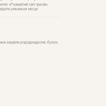
тих «Розмаїтий світ ірисів».
відати унікальне місце
нка зацвіли рододендрони, бузок,