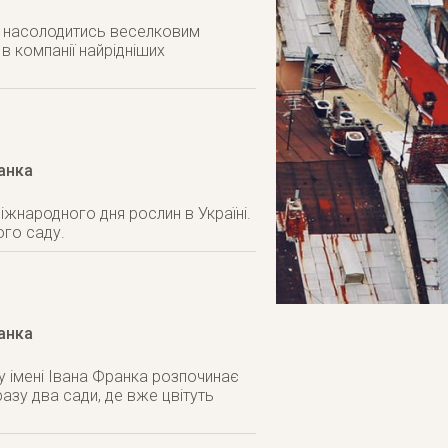
ду насолодитись веселковим
 в компанії найрідніших
ранка
іжнародного дня рослин в Україні.
ого саду.
ранка
ту імені Івана Франка розпочинає
разу два сади, де вже цвітуть