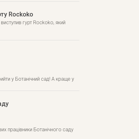
рту Rockoko
виступив гурт Rockoko, який
ийти у Ботанічний сад! А краще у
аду
ивих працівники Ботанічного саду