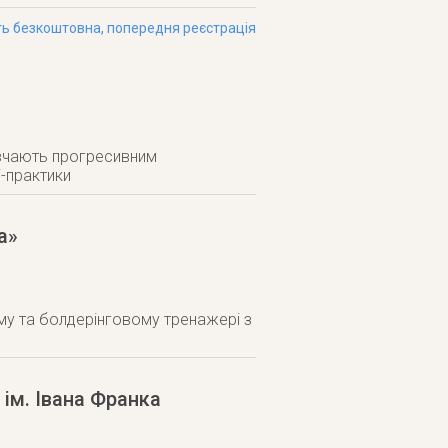
ь безкоштовна, попередня реєстрація
авчають прогресивним
і-практики
а»
му та болдерінговому тренажері з
ім. Івана Франка