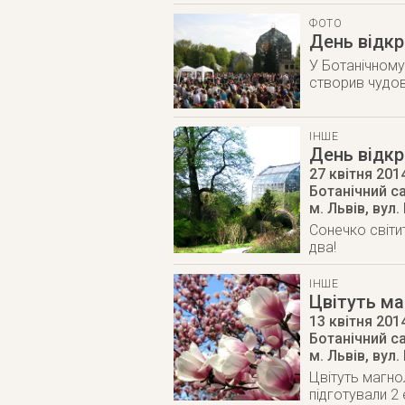
ФОТО
День відкр
У Ботанічному
створив чудов
ІНШЕ
День відкр
27 квітня 201
Ботанічний с
м. Львів
,
вул.
Сонечко світит
два!
ІНШЕ
Цвітуть ма
13 квітня 201
Ботанічний с
м. Львів
,
вул.
Цвітуть магно
підготували 2 