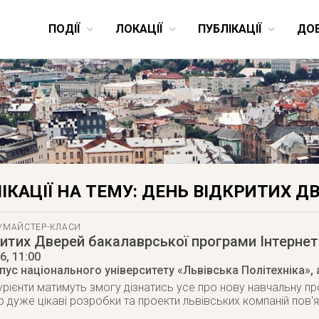
ПОДІЇ
ЛОКАЦІЇ
ПУБЛІКАЦІЇ
ДО
ІКАЦІЇ НА ТЕМУ: ДЕНЬ ВІДКРИТИХ Д
/МАЙСТЕР-КЛАСИ
итих Дверей бакалаврської програми Інтернет
16
, 11:00
ус національного університету «Львівська Політехніка», 
турієнти матимуть змогу дізнатись усе про нову навчальну пр
дуже цікаві розробки та проекти львівських компаній пов'язан