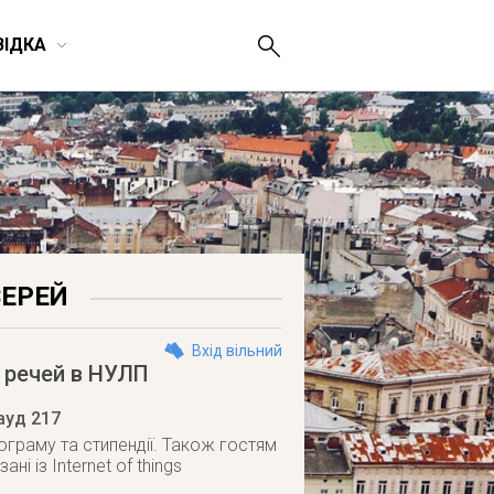
ВІДКА
ВЕРЕЙ
Вхід вільний
 речей в НУЛП
ауд 217
ограму та стипендії. Також гостям
і із Internet of things