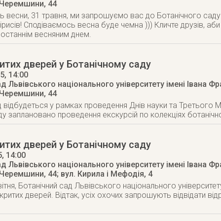
 Черемшини, 44
нь весни, 31 травня, ми запрошуємо вас до Ботанічного са
ірисів! Сподіваємось весна буде чемна ))) Кличте друзів, аби
останнім весняним днем.
итих дверей у Ботанічному саду
15
, 14:00
д Львівського національного університету імені Івана Ф
 Черемшини, 44
д відбудеться у рамках проведення Днів науки та Третього М
у заплановано проведення екскурсій по колекціях ботанічн
итих дверей у Ботанічному саду
5
, 14:00
д Львівського національного університету імені Івана Ф
 Черемшини, 44; вул. Кирила і Мефодія, 4
квітня, Ботанічний сад Львівського національного університе
критих дверей. Відтак, усіх охочих запрошують відвідати від