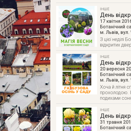
ІНШЕ
День відкр
17 квітня 201
Ботанічний са
м. Львів
,
вул.
З цієї неділі 
відкритих две
ІНШЕ
День відкр
20 вересня 2
Ботанічний са
м. Львів
,
вул.
Хоча й літня 
прохолодою. І
подихами соня
ІНШЕ
День відкр
31 травня 20
Ботанічний са