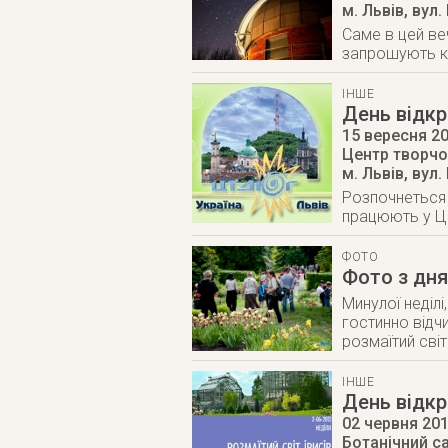
м. Львів
,
вул.
Саме в цей ве
запрошують ко
ІНШЕ
День відкр
15 вересня 2
Центр творчо
м. Львів
,
вул.
Розпочнеться 
працюють у Це
ФОТО
Фото з дня
Минулої неділі
гостинно відчи
розмаїтий світ 
ІНШЕ
День відкр
02 червня 20
Ботанічний са