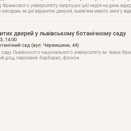
 Франкового університету запрошує цієї неділі на день відкри
заходам, як дні відкритих дверей, львів'яни мають змогу від
итих дверей у львівському ботанічному саду
13
, 14:00
отанічний сад (вул. Черемшини, 44)
 саду Львівського національного університету ім. Івана Фра
й дощ, павловнія, барбарис, флокси.