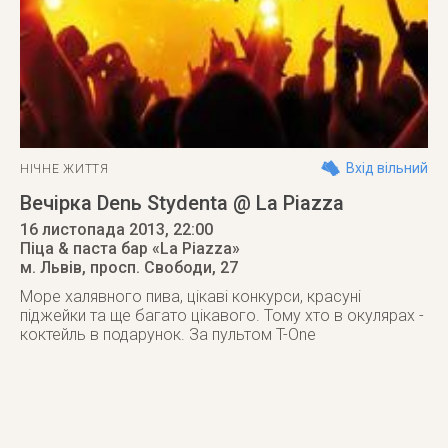
Вхід вільний
НІЧНЕ ЖИТТЯ
Вечірка Dеnь Stуdеntа @ La Piazza
16 листопада 2013
, 22:00
Піца & паста бар «La Piazza»
м. Львів
,
просп. Свободи, 27
Море халявного пива, цікаві конкурси, красуні
піджейки та ще багато цікавого. Тому хто в окулярах -
коктейль в подарунок. За пультом T-One