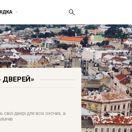
ВІДКА
» ДВЕРЕЙ»
 свої двері для всіх охочих, а
увачів.