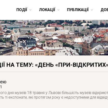
ПОДІЇ
ЛОКАЦІЇ
ПУБЛІКАЦІЇ
ДО
ІЇ НА ТЕМУ: «ДЕНЬ «ПРИ-ВІДКРИТИХ
зею
11
го дня музеїв 18 травня у Львові більшість музеїв відкриють
ь ті експонати, які протягом року є недоступними для відвід