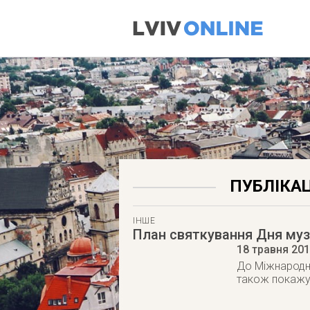
ПУБЛІКАЦ
ІНШЕ
План святкування Дня му
18 травня 20
До Міжнародно
також покажут