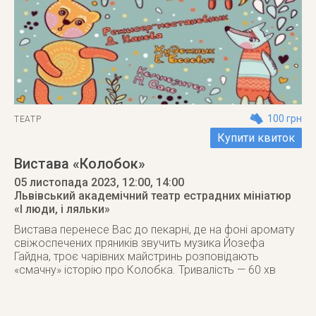
100 грн
ТЕАТР
Купити квиток
Вистава «Колобок»
05 листопада 2023
, 12:00, 14:00
Львівський академічний театр естрадних мініатюр
«І люди, і ляльки»
Вистава перенесе Вас до пекарні, де на фоні аромату
свіжоспечених пряників звучить музика Йозефа
Гайдна, троє чарівних майстринь розповідають
«смачну» історію про Колобка. Тривалість — 60 хв