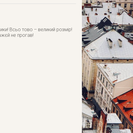
ики! Всьо тово – великий розмір!
важєй не прогав!