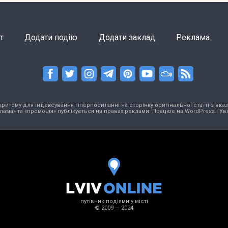
т
Додати подію
Додати заклад
Реклама
тому для індексування гіперпосиланні на сторінку оригінальної статті з вказа
лама» та «промоція» публікується на правах реклами. Працює на
WordPress
|
Ув
путівник подіями у місті
© 2009 — 2024