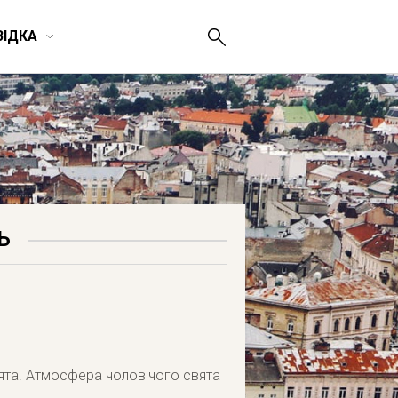
ВІДКА
Ь
ята. Атмосфера чоловічого свята