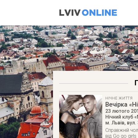
НІЧНЕ ЖИТТЯ
Вечірка «Н
23 лютого 20
Нічний клуб «
м. Львів
,
вул.
Справжній чол
від Go go girls