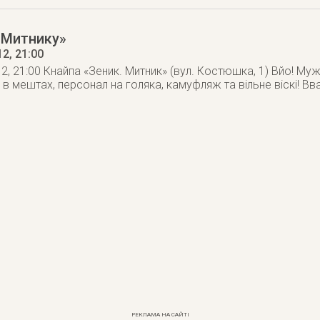
в Митнику»
12
, 21:00
2, 21:00 Кнайпа «Зеник. Митник» (вул. Костюшка, 1) Вйо! Муж
о в мештах, персонал на голяка, камуфляж та вільне віскі! В
РЕКЛАМА НА САЙТІ