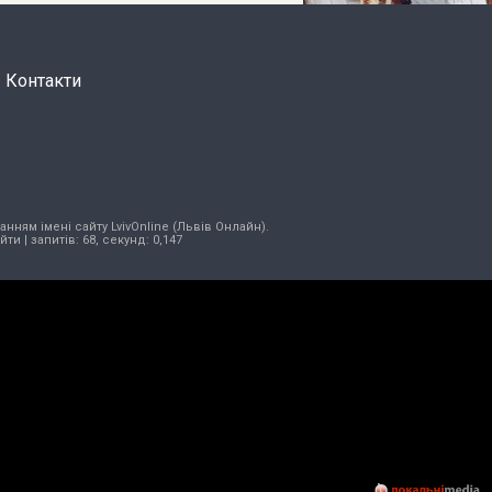
Контакти
нням імені сайту LvivOnline (Львів Онлайн).
ійти
| запитів: 68, секунд: 0,147