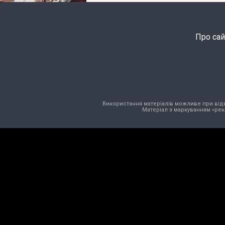
Про сай
Використання матеріалів можливе при відкри
Матеріал з маркуванням «рек