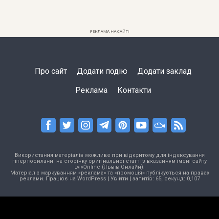
РЕКЛАМА НА САЙТІ
Про сайт
Додати подію
Додати заклад
Реклама
Контакти
Використання матеріалів можливе при відкритому для індексування
гіперпосиланні на сторінку оригінальної статті з вказанням імені сайту
LvivOnline (Львів Онлайн).
Матеріал з маркуванням «реклама» та «промоція» публікується на правах
реклами. Працює на
WordPress
|
Увійти
| запитів: 65, секунд: 0,107