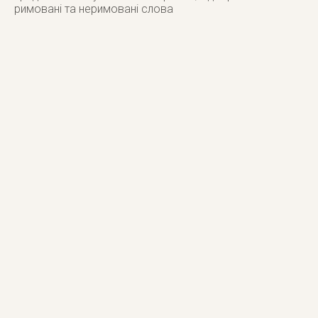
римовані та неримовані слова