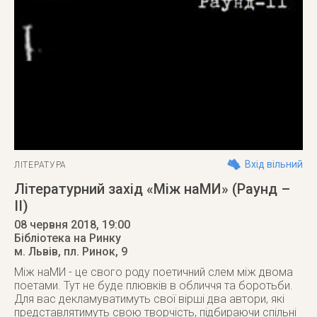
Вхід вільний
ЛІТЕРАТУРА
Літературний захід «Між наМИ» (Раунд –
II)
08 червня 2018
, 19:00
Бібліотека на Ринку
м. Львів
,
пл. Ринок, 9
Між наМИ - це свого роду поетичний слем між двома
поетами. Тут не буде плювків в обличчя та боротьби.
Для вас декламуватимуть свої вірші два автори, які
представлятимуть свою творчість, підбираючи спільні