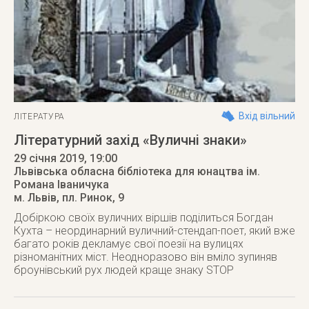
Вхід вільний
ЛІТЕРАТУРА
Літературний захід «Вуличні знаки»
29 січня 2019
, 19:00
Львівська обласна бібліотека для юнацтва ім.
Романа Іваничука
м. Львів
,
пл. Ринок, 9
Добіркою своїх вуличних віршів поділиться Богдан
Кухта – неординарний вуличний-стендап-поет, який вже
багато років декламує свої поезії на вулицях
різноманітних міст. Неодноразово він вміло зупиняв
броунівський рух людей краще знаку STOP