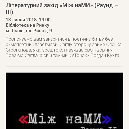
Літературний захід «Між наМИ» (Раунд –
IIІ)
13 липня 2018
, 19:00
Бібліотека на Ринку
м. Львів
,
пл. Ринок, 9
Пропонуємо вам зануритися в поетичну битву без
римоплетінь і пластмаси. Світлу сторону займе Оленка
Строганова, яка, зрештою, і називає свої творіння
Поезією Світла, а свій темний КУТочок - Богдан Кухта