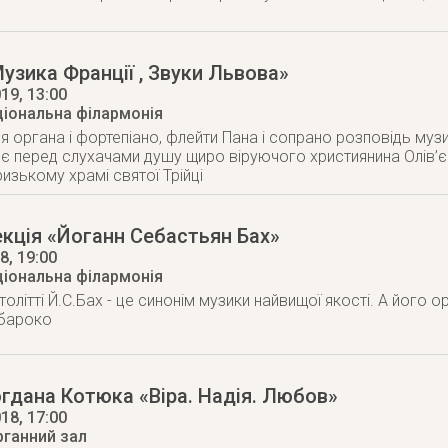
узика Франції , Звуки Львова»
019
, 13:00
ціональна філармонія
я органа і фортепіано, флейти Пана і сопрано розповідь му
є перед слухачами душу щиро віруючого християнина Олів’є 
изькому храмі святої Трійці
кція «Йоганн Себастьян Бах»
18
, 19:00
ціональна філармонія
толітті Й.С.Бах - це синонім музики найвищої якості. А його 
 бароко
гдана Котюка «Віра. Надія. Любов»
018
, 17:00
рганний зал