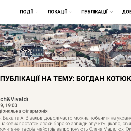
ПОДІЇ
ЛОКАЦІЇ
ПУБЛІКАЦІЇ
ДО
ПУБЛІКАЦІЇ НА ТЕМУ: БОГДАН КОТЮ
ch&Vivaldi
19
, 19:00
ціональна філармонія
С. Баха та А. Вівальді доволі часто можна побачити на україн
знакових постатей епохи бароко завжди звучить цікаво, сві
рочитання творів майстрів запропонують Олена Мацелюх, Ок