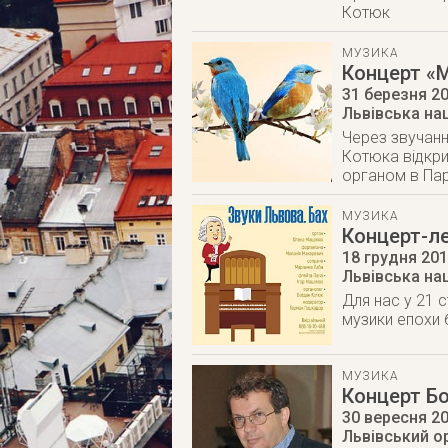
Котюк
МУЗИКА
Концерт «М
31 березня 2
Львівська на
Через звучанн
Котюка відкри
органом в Пар
МУЗИКА
Концерт-ле
18 грудня 20
Львівська на
Для нас у 21 с
музики епохи
МУЗИКА
Концерт Бо
30 вересня 2
Львівський о