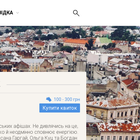
ВІДКА
К
100 - 300 грн
Купити квиток
ських афішах. Не дивлячись на це,
жо й неодмінно сповнює енергією.
сана Гаргай, Ольга Куц та Богдан