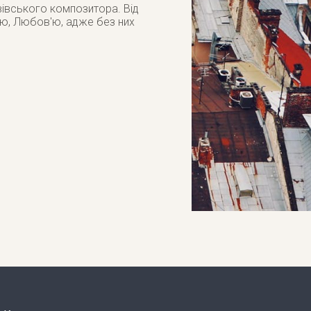
вівського композитора. Від
єю, Любов'ю, адже без них