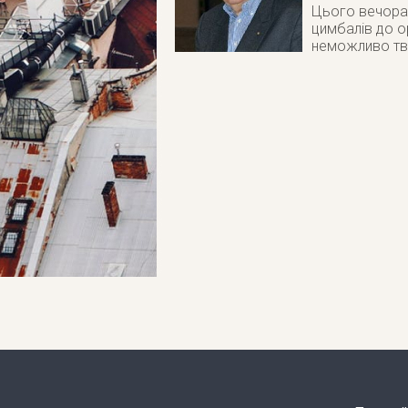
Цього вечора 
цимбалів до о
неможливо тв