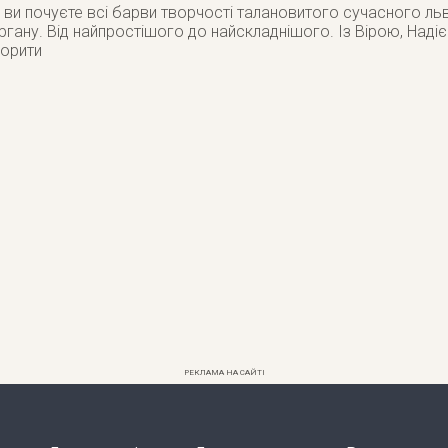
ви почуєте всі барви творчості талановитого сучасного ль
ргану. Від найпростішого до найскладнішого. Із Вірою, Наді
орити
РЕКЛАМА НА САЙТІ