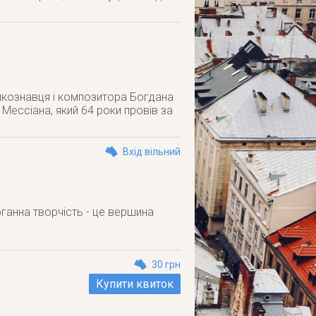
зикознавця і композитора Богдана
Мессіана, який 64 роки провів за
Вхід вільний
органна творчість - це вершина
30 грн
Купити квиток