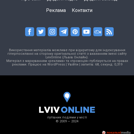
Реклама
Контакти
Використання матеріалів можливе при відкритому для індексування
гіперпосиланні на сторінку оригінальної статті з вказанням імені сайту
LvivOnline (Львів Онлайн).
Матеріал з маркуванням «реклама» та «промоція» публікується на правах
реклами. Працює на
WordPress
|
Увійти
| запитів: 68, секунд: 0,319
путівник подіями у місті
© 2009 — 2024