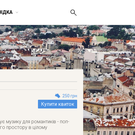
ВІДКА
250 грн
Купити квиток
ує музику для романтиків - поп-
го простору в цілому