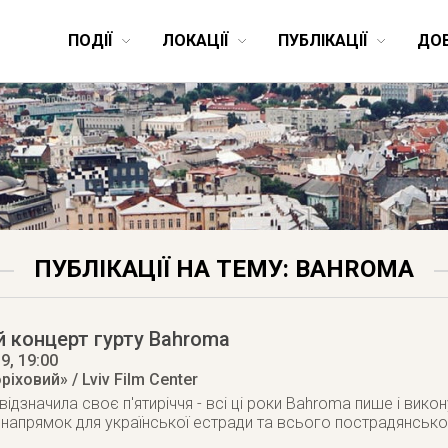
ПОДІЇ
ЛОКАЦІЇ
ПУБЛІКАЦІЇ
ДО
ПУБЛІКАЦІЇ НА ТЕМУ: BAHROMA
 концерт гурту Bahroma
19
, 19:00
ріховий» / Lviv Film Center
дзначила своє п'ятиріччя - всі ці роки Bahroma пише і викон
 напрямок для української естради та всього пострадянсько