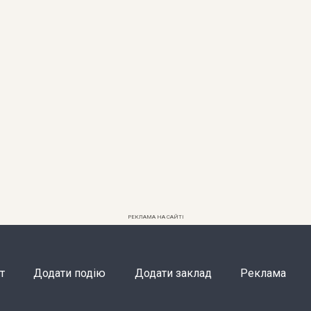
РЕКЛАМА НА САЙТІ
т
Додати подію
Додати заклад
Реклама