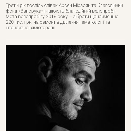
Третій рік поспіль співак Арсен Мірзоян та благодійний
фонд «Запорука» ініціюють благодійний велопробіг.
Мета велопробігу 2018 року – зібрати щонайменше
220 тис. грн. на ремонт відділення гематології та
інтенсивної хіміотерапії