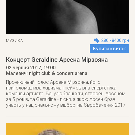
280 - 8400 грн
МУЗИКА
Купити квиток
Концерт Geraldine Арсена Мірзояна
02 червня 2017
, 19:00
Малевич: night club & concert arena
Проникливий голос Арсена Мірзояна, його
приголомшлива харизма і неймовірна енергетика
команди артиста. Всі улюблені хіти, створені Арсеном
за 5 років, та Geraldine - пісня, з якою Арсен брав
участь у національному відборі на Євробачення 2017