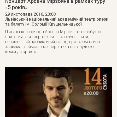
Концерт Арсена Мірзояна в рамках туру
«5 років»
29 листопада 2016
, 20:00
Львівський національний академічний театр опери
та балету ім. Соломії Крушельницької
П’ятиріччя творчості Арсена Мірзояна - незабутнє
свято музики і справжньої чоловічої лірики,
незрівнянний проникливий голос, приголомшлива
харизма і неймовірна енергетика всієї чудової
команди артиста