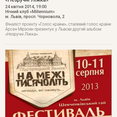
24 квітня 2014
, 19:00
Нічний клуб «Millennium»
м. Львів
,
просп. Чорновола, 2
Фіналіст проекту «Голос країни», сталевий голос країни
Арсен Мірзоян презентує у Львові другий альбом
«Незручні Ліжка».