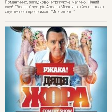
Романтично, загадково, інтригуюче-магічно. Нічний
клуб “Picasso” зустрів Арсена Мірзояна з його новою
акустичною програмою “Можеш як…”