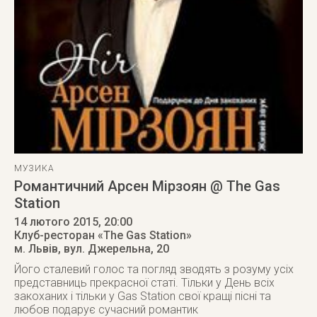
МУЗИКА
Романтичний Арсен Мірзоян @ The Gas
Station
14 лютого 2015
, 20:00
Клуб-ресторан «The Gas Station»
м. Львів
,
вул. Джерельна, 20
Його сталевий голос та погляд зводять з розуму усіх
представниць прекрасної статі. Тільки у День всіх
закоханих і тільки у Gas Station свої кращі пісні та
любов подарує сучасний романтик