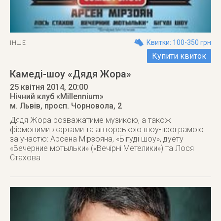
Квитки: 100-350 грн
ІНШЕ
Купити квиток
Камеді-шоу «Дядя Жора»
25 квітня 2014
, 20:00
Нічний клуб «Millennium»
м. Львів
,
просп. Чорновола, 2
Дядя Жора розважатиме музикою, а також
фірмовими жартами та авторською шоу-програмою
за участю: Арсена Мірзояна, «Бігуді шоу», дуету
«Вечерние мотыльки» («Вечірні Метелики») та Лося
Стахова