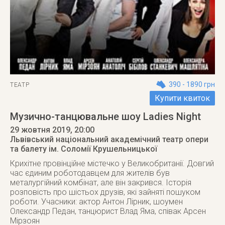
390 - 1890 грн
ТЕАТР
Купити квиток
Музично-танцювальне шоу Ladies Night
29 жовтня 2019
, 20:00
Львівський національний академічний театр опери
та балету ім. Соломії Крушельницької
Крихітне провінційне містечко у Великобританії. Довгий
час єдиним роботодавцем для жителів був
металургійний комбінат, але він закрився. Історія
розповість про шістьох друзів, які зайняті пошуком
роботи. Учасники: актор Антон Лірник, шоумен
Олександр Педан, танцюрист Влад Яма, співак Арсен
Мірзоян