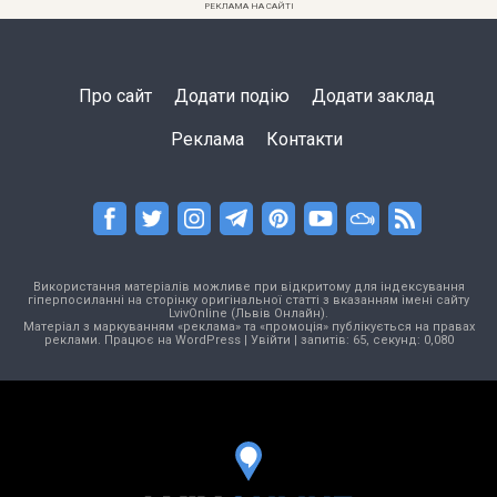
РЕКЛАМА НА САЙТІ
Про сайт
Додати подію
Додати заклад
Реклама
Контакти
Використання матеріалів можливе при відкритому для індексування
гіперпосиланні на сторінку оригінальної статті з вказанням імені сайту
LvivOnline (Львів Онлайн).
Матеріал з маркуванням «реклама» та «промоція» публікується на правах
реклами. Працює на
WordPress
|
Увійти
| запитів: 65, секунд: 0,080