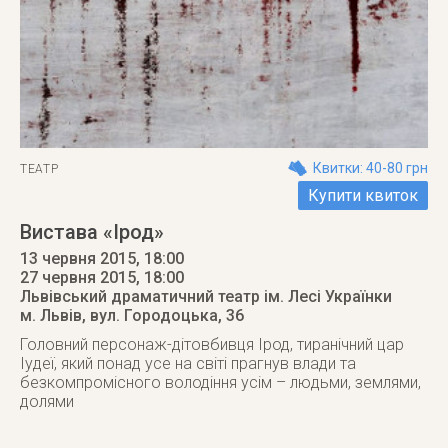
Квитки: 40-80 грн
ТЕАТР
Купити квиток
Вистава «Ірод»
13 червня 2015, 18:00
27 червня 2015
, 18:00
Львівський драматичний театр ім. Лесі Українки
м. Львів
,
вул. Городоцька, 36
Головний персонаж-дітовбивця Ірод, тиранічний цар
Іудеї, який понад усе на світі прагнув влади та
безкомпромісного володіння усім – людьми, землями,
долями