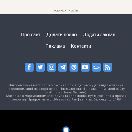
РЕКЛАМА НА САЙТІ
Про сайт
Додати подію
Додати заклад
Реклама
Контакти
Використання матеріалів можливе при відкритому для індексування
гіперпосиланні на сторінку оригінальної статті з вказанням імені сайту
LvivOnline (Львів Онлайн).
Матеріал з маркуванням «реклама» та «промоція» публікується на правах
реклами. Працює на
WordPress
|
Увійти
| запитів: 69, секунд: 0,108