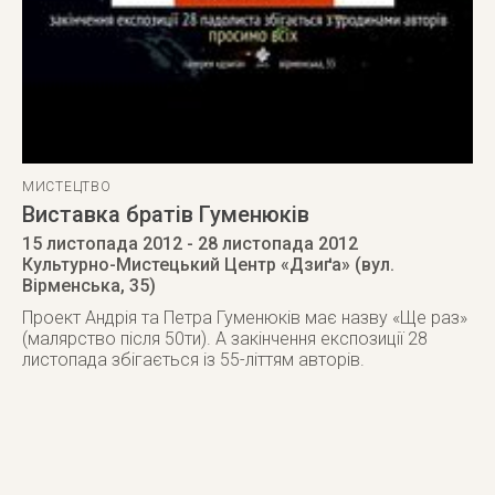
МИСТЕЦТВО
Виставка братів Гуменюків
15 листопада 2012
- 28 листопада 2012
Культурно-Мистецький Центр «Дзиґа» (вул.
Вірменська, 35)
Проект Андрія та Петра Гуменюків має назву «Ще раз»
(малярство після 50ти). А закінчення експозиції 28
листопада збігається із 55-літтям авторів.