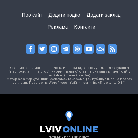
Про сайт
Додати подію
Додати заклад
Реклама
Контакти
Використання матеріалів можливе при відкритому для індексування
гіперпосиланні на сторінку оригінальної статті з вказанням імені сайту
LvivOnline (Львів Онлайн).
Матеріал з маркуванням «реклама» та «промоція» публікується на правах
реклами. Працює на
WordPress
|
Увійти
| запитів: 65, секунд: 0,141
путівник подіями у місті