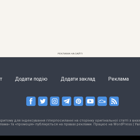
РЕКЛАМА НА САЙТІ
т
Додати подію
Додати заклад
Реклама
тому для індексування гіперпосиланні на сторінку оригінальної статті з вказа
лама» та «промоція» публікується на правах реклами. Працює на
WordPress
|
Ув