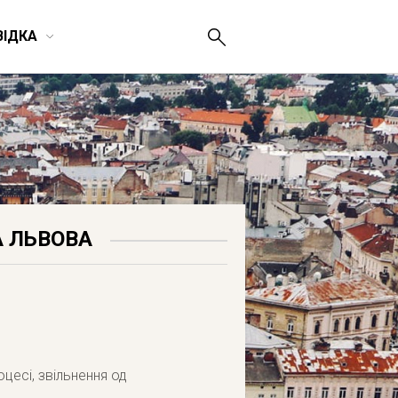
ВІДКА
А ЛЬВОВА
цесi, звiльнення од