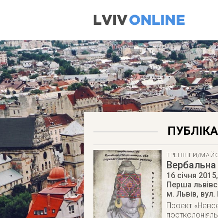
ПУБЛІКА
ТРЕНІНГИ/МАЙ
Вербальна 
16 січня 2015
Перша львівс
м. Львів
,
вул.
Проект «Невсе
постколонiяль