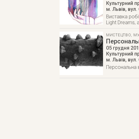
Культурний п
м. Львів
,
вул.
Виставка робі
Light Dreams,
МИСТЕЦТВО
,
М
Персональ
05 грудня 20
Культурний п
м. Львів
,
вул.
Персональна в