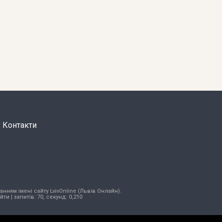
Контакти
нням імені сайту LvivOnline (Львів Онлайн).
ійти
| запитів: 70, секунд: 0,210