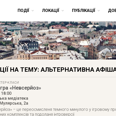
ПОДІЇ
ЛОКАЦІЇ
ПУБЛІКАЦІЇ
ДО
ЦІЇ НА ТЕМУ: АЛЬТЕРНАТИВНА АФІШ
СТЕР-КЛАСИ
гра «Невсерйоз»
, 18:00
ька медіатека
 Мулярська, 2а
рйоз» – це переосмисленя темного минулого у iгровому про
них комплексiв та подоланя iнтроверсiї