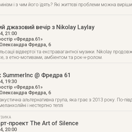
інізм і з чим його їдять? Які життєві проблеми можна вирі
й джазовий вечір з Nikolay Laylay
14
, 21:00
ростір «Фредра.61»
 Олександра Фредра, 6
ульсації відвертої та екстравагантної музики. Nikolay прод
nce, з етно-мотивами, амбіентом та рок-н-ролом.
к SummerInc @ Фредра 61
14
, 19:30
ростір «Фредра.61»
 Олександра Фредра, 6
акустична альтернативна група, яка грає з 2013 року. По-пів
 меланхолійні і нестерпно теплі
УЗИКА
рт-проект The Art of Silence
14
, 20:00