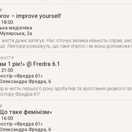
ІЇ
rov – improve yourself
, 18:00
ька медіатека
 Мулярська, 2а
 життя дуже затягує. Нас оточує велика кількість справ, умо
ації. Лектори розкажуть, що таке improv і як воно допоможе
 ЖИТТЯ
м 1 рік!» @ Fredra 6.1
, 21:00
ростір «Фредра.61»
 Олександра Фредра, 6
ір в честь першого року здобутків та зростання цікавого про
остору Фредра.61!
ІЇ
Що таке фемінізм»
, 16:00
ростір «Фредра.61»
 Олександра Фредра, 6