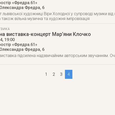
ростір «Фредра.61»
 Олександра Фредра, 6
т львівської художниці Віри Холодної у супроводі музики ві
 а також вільна музична та художня імпровізація
УЗИКА
на виставка-концерт Мар’яни Клочко
14
, 19:00
ростір «Фредра.61»
 Олександра Фредра, 6
иставка підсилена надзвичайним авторським звучанням. Очі
1
2
3
4