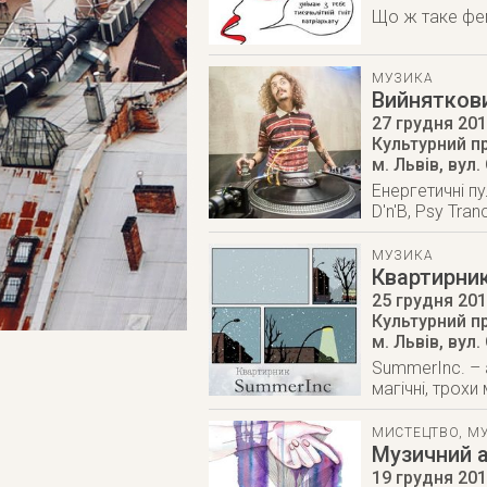
Що ж таке фем
МУЗИКА
Вийняткови
27 грудня 20
Культурний п
м. Львів
,
вул.
Енергетичні п
D'n'B, Psy Tra
МУЗИКА
Квартирни
25 грудня 20
Культурний п
м. Львів
,
вул.
SummerInc. – 
магічні, трохи
МИСТЕЦТВО
,
М
Музичний а
19 грудня 20