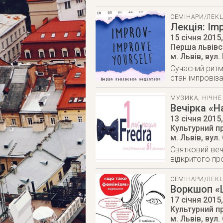
СЕМІНАРИ/ЛЕКЦ
Лекція: Imp
15 січня 2015
Перша львівс
м. Львів
,
вул.
Сучасний ритм
стан імпровіз
МУЗИКА
,
НІЧНЕ
Вечірка «На
13 січня 2015
Культурний п
м. Львів
,
вул.
Святковий веч
відкритого пр
СЕМІНАРИ/ЛЕКЦ
Воркшоп «
17 січня 2015
Культурний п
м. Львів
,
вул.