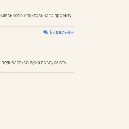
д київського електронного проекту
Вхід вільний
 подивляться, вуха послухають