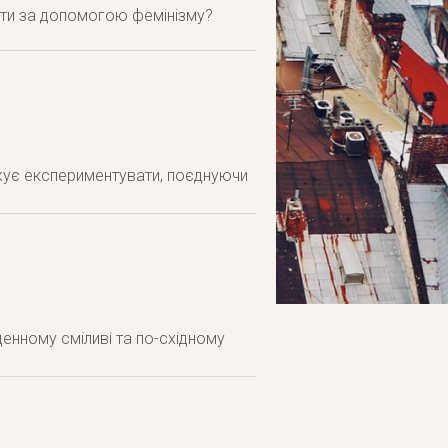
шити за допомогою фемінізму?
овжує експериментувати, поєднуючи
денному сміливі та по-східному