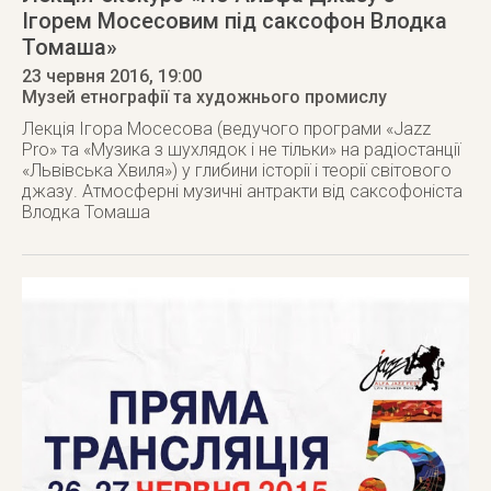
Ігорем Мосесовим під саксофон Влодка
Томаша»
23 червня 2016
, 19:00
Музей етнографії та художнього промислу
Лекція Ігора Мосесова (ведучого програми «Jazz
Pro» та «Музика з шухлядок і не тільки» на радіостанції
«Львівська Хвиля») у глибини історії і теорії світового
джазу. Атмосферні музичні антракти від саксофоніста
Влодка Томаша