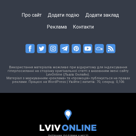
Про сайт
Додати подію
Додати заклад
Реклама
Контакти
Використання матеріалів можливе при відкритому для індексування
гіперпосиланні на сторінку оригінальної статті з вказанням імені сайту
LvivOnline (Львів Онлайн).
Матеріал з маркуванням «реклама» та «промоція» публікується на правах
реклами. Працює на
WordPress
|
Увійти
| запитів: 70, секунд: 0,106
путівник подіями у місті