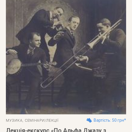
Вартість: 50 грн*
МУЗИКА
,
СЕМІНАРИ/ЛЕКЦІЇ
Лекція-екскурс «По Альфа Джазу з