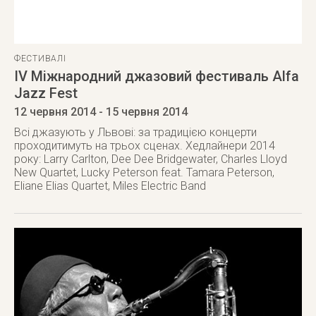
ФЕСТИВАЛІ
IV Міжнародний джазовий фестиваль Alfa
Jazz Fest
12 червня 2014
- 15 червня 2014
Всі джазують у Львові: за традицією концерти
проходитимуть на трьох сценах. Хедлайнери 2014
року: Larry Carlton, Dee Dee Bridgewater, Charles Lloyd
New Quartet, Lucky Peterson feat. Tamara Peterson,
Eliane Elias Quartet, Miles Electric Band