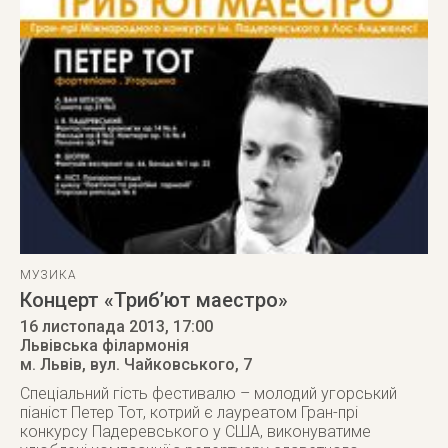
МУЗИКА
Концерт «Триб’ют маестро»
16 листопада 2013
, 17:00
Львівська філармонія
м. Львів
,
вул. Чайковського, 7
Спеціальний гість фестивалю – молодий угорський
піаніст Петер Тот, котрий є лауреатом Гран-прі
конкурсу Падеревського у США, виконуватиме