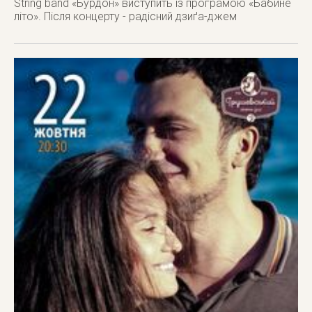
String band «Бурдон» виступить із програмою «Бабине
літо». Після концерту - радісний дзиґа-джем