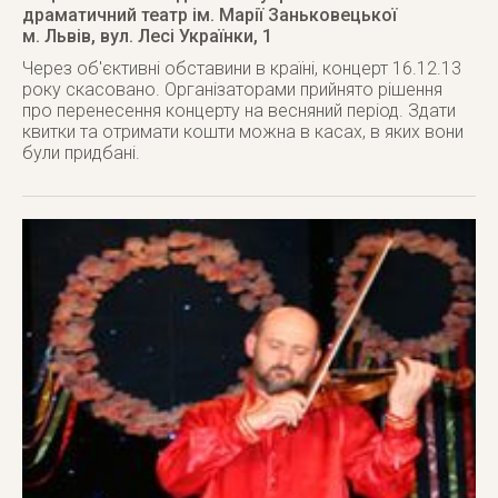
драматичний театр ім. Марії Заньковецької
м. Львів
,
вул. Лесі Українки, 1
Через об'єктивні обставини в країні, концерт 16.12.13
року скасовано. Організаторами прийнято рішення
про перенесення концерту на весняний період. Здати
квитки та отримати кошти можна в касах, в яких вони
були придбані.