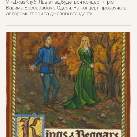
У «ДжазКлубі.Львів» відбудеться концерт «Тріо
Вадима Бессараба» з Одеси. На концерті прозвучать
авторські твори та джазові стандарти