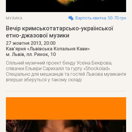
Вартість квитка: 50-70 грн
МУЗИКА
Вечір кримськотатарсько-української
етно-джазової музики
27 жовтня 2013
, 20:00
Кав’ярня «Львівська Копальня Кави»
м. Львів
,
пл. Ринок, 10
Спільний музичний проект бенду Усеїна Бекірова,
співачки Ельвіри Сарихаліл та гурту «Shockolad».
Спеціально для мешканців та гостей Львова музиканти
вперше зберуться у такому складі