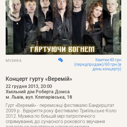
Квитки:40 грн
МУЗИКА
(передпродаж)/60 грн (в
день концерту)
Концерт гурту «Веремій»
22 грудня 2013
, 20:00
Хмільний дім Роберта Домса
м. Львів
,
вул. Клепарівська, 18
Гурт «Веремій» - переможці фестивалю Бандерштат
2009 р . Відкриття року фестивалю Трипільське Коло
2012. Музика по більшій мірі патріотичного
спрямування, до сучасного рокового звучання
додаються вкраплення народної музики