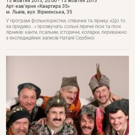
15 жовтня 2013
, 20:00
- 15 жовтня 2013
Арт-кав’ярня «Квартира 35»
м. Львів
,
вул. Вірменська, 35
У програмі фольклористки, співачки та лірниці «Що то
за предиво…» прозвучать сольні ліричні пісні та пісні
лірників: канти, псальми, історичні, колядки, переважно
з експедиційних записів Наталії Сербіної