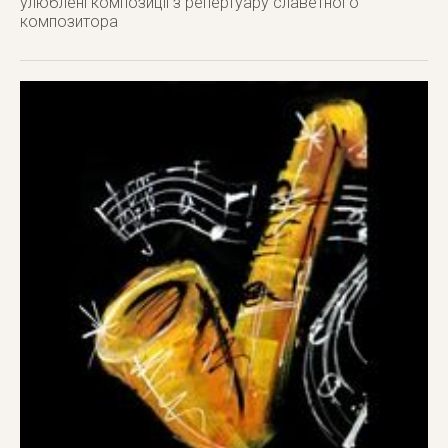
улюблені композиції з репертуару славетного
композитора