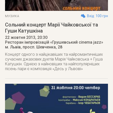
Вхід: 100 грн
МУЗИКА
Сольний концерт Марії Чайковської та
Гуши Катушкіна
22 жовтня 2013
, 20:30
Ресторан імпровізацій «Грушевський cinema jazz»
м. Львів
,
просп. Шевченка, 28
Концерт одного з найцікавіших та найромантичніших
сучасних джазових дуетів Марія Чайковська + Гуша
Катушкін. Однією з найновіших та найпопулярніших
пісень пари є композиція «Десь у Львовi»