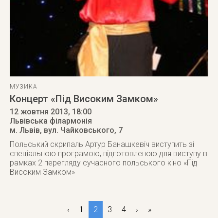
МУЗИКА
Концерт «Під Високим Замком»
12 жовтня 2013
, 18:00
Львівська філармонія
м. Львів
,
вул. Чайковського, 7
Польський скрипаль Артур Банашкевіч виступить зі
спеціальною програмою, підготовленою для виступу в
рамках 2 перегляду сучасного польського кіно «Під
Високим Замком»
‹
1
2
3
4
›
»