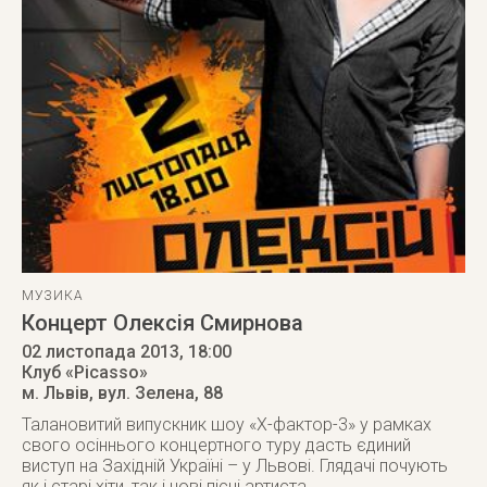
МУЗИКА
Концерт Олексія Смирнова
02 листопада 2013
, 18:00
Клуб «Picasso»
м. Львів
,
вул. Зелена, 88
Талановитий випускник шоу «Х-фактор-3» у рамках
свого осіннього концертного туру дасть єдиний
виступ на Західній Україні – у Львові. Глядачі почують
як і старі хіти, так і нові пісні артиста