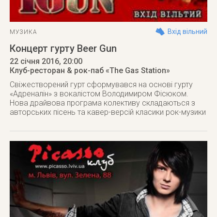
Вхід вільний
МУЗИКА
Концерт гурту Beer Gun
22 січня 2016
, 20:00
Клуб-ресторан & рок-паб «The Gas Station»
Свіжестворений гурт сформувався на основі гурту
«Адреналін» з вокалістом Володимиром Фісюком.
Нова драйвова програма колективу складаються з
авторських пісень та кавер-версій класики рок-музики