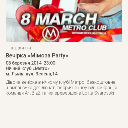
НІЧНЕ ЖИТТЯ
Вечірка «Мімоза Рarty»
08 березня 2014
, 23:00
Нічний клуб «Metro»
м. Львів
,
вул. Зелена,14
Дівоча вечірка в нічному клубі Метро: безкоштовне
шампанське для дівчат, феєричне шоу від найкращої
команди Art BizZ тa неперевершена Lolita Svarovski