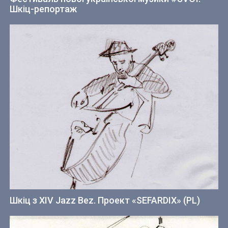
Шкіц-репортаж
Шкіц з XIV Jazz Bez. Проект «SEFARDIX» (PL)