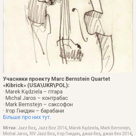
Учасники проекту Marc Bernstein Quartet
«Kibrick» (USA\UKR\POL):
· Marek Kądziela – гітара
· Michal Jaros – контрабас
· Mark Bernstejn – саксофон
· Ігор Гнидин – барабани
Більше про них тут
.
,
,
,
,
Мітки:
Jazz Bez
Jazz Bez 2014
Marek Kądziela
Mark Bernstejn
,
,
,
,
,
Michal Jaros
XIV Jazz Bez
Ігор Гнидин
джаз без
джаз без 2014