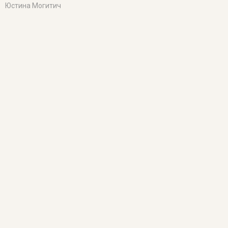
Юстина Могитич