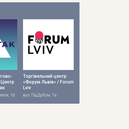
гово-
Торгівельний центр
 Центр
«Форум Львів» / Forum
так
Lviv
зепи, 1б
вул. Під Дубом, 7а