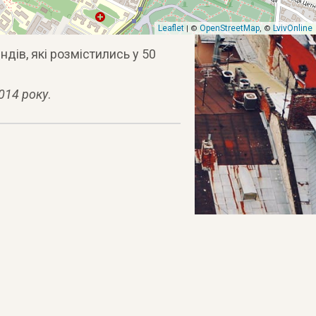
Leaflet
OpenStreetMap
LvivOnline
| ©
, ©
дів, які розмістились у 50
014 року
.