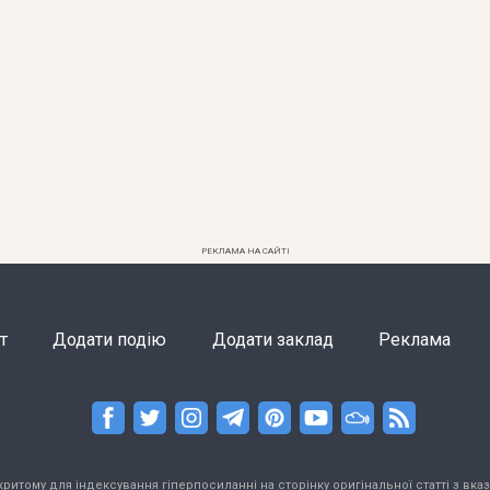
РЕКЛАМА НА САЙТІ
т
Додати подію
Додати заклад
Реклама
тому для індексування гіперпосиланні на сторінку оригінальної статті з вказа