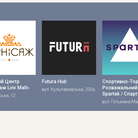
ий Центр
Futura Hub
Спортивно-Тор
аж Lviv Mall»
Розважальний
вул. Кульпарківська, 200а
Spartak / Спар
ська, 12
вул. Гетьмана Ма