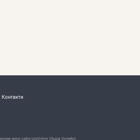
Контакти
нням імені сайту LvivOnline (Львів Онлайн).