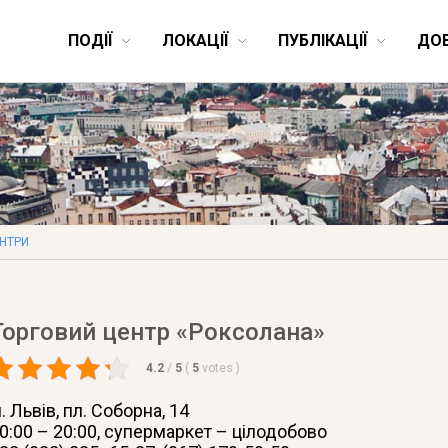
ПОДІЇ
ЛОКАЦІЇ
ПУБЛІКАЦІЇ
ДО
ЕНТРИ
Торговий центр «Роксолана»
4.2
/
5
(
5
votes
)
. Львів
, пл. Соборна, 14
0:00 – 20:00, супермаркет – цілодобово