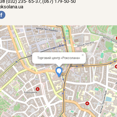
38 (032) 235- 65-37, (067) 179-50-50
oksolana.ua
×
Торговий центр «Роксолана»