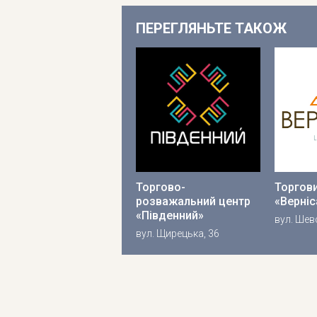
ПЕРЕГЛЯНЬТЕ ТАКОЖ
Торгово-
Торгов
розважальний центр
«Верніс
«Південний»
вул. Шев
вул. Щирецька, 36