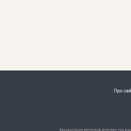
Про сай
Використання матеріалів можливе при відкри