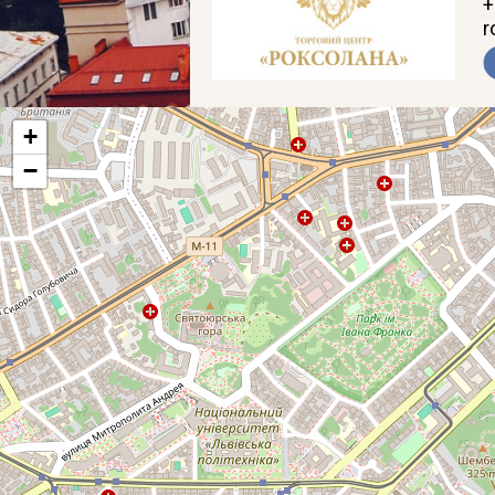
+
r
+
−