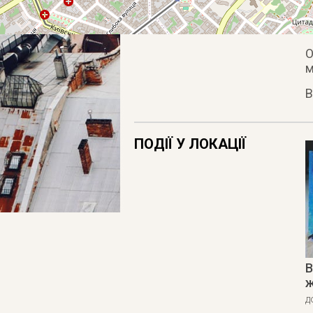
О
м
В
ПОДІЇ У ЛОКАЦІЇ
В
ж
д