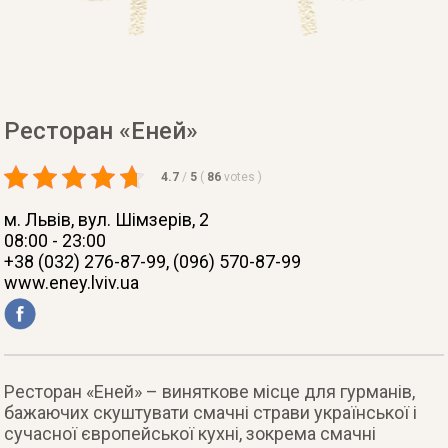
Ресторан «Еней»
4.7
/
5
(
86
votes
)
м. Львів
, вул. Шімзерів, 2
08:00 - 23:00
+38 (032) 276-87-99, (096) 570-87-99
www.eney.lviv.ua
Ресторан «Еней» – виняткове місце для гурманів,
бажаючих скуштувати смачні страви української і
сучасної європейської кухні, зокрема смачні