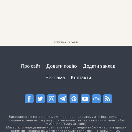
РЕКЛАМА НА САЙТІ
Про сайт
Додати подію
Додати заклад
Реклама
Контакти
Використання матеріалів можливе при відкритому для індексування
гіперпосиланні на сторінку оригінальної статті з вказанням імені сайту
LvivOnline (Львів Онлайн).
Матеріал з маркуванням «реклама» та «промоція» публікується на правах
реклами. Працює на
WordPress
|
Увійти
| запитів: 101, секунд: 0,359