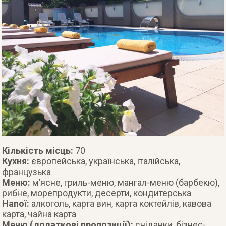
Кількість місць:
70
Кухня:
європейська, українська, італійська,
французька
Меню:
м’ясне, гриль-меню, мангал-меню (барбекю),
рибне, морепродукти, десерти, кондитерська
Напої:
алкоголь, карта вин, карта коктейлів, кавова
карта, чайна карта
Меню (додаткові пропозиції):
сніданки, бізнес-