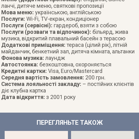
ланчі, дитяче меню, святкові пропозиції
Мова меню:
українською, англійською
Послуги:
Wi-Fi, ТV-екран, кондиціонер
Послуги (сервісні):
гардероб, взяти з собою
Послуги (розваги та відпочинок):
більярд, жива
музика, відкритий плавальний басейн з терасою
Додаткові приміщення:
тераса (цілий рік), літній
майданчик, бенкетний зал, дитяча кімната, альтанки
Фонова музика:
лаундж
Автостоянка:
безкоштовна, охороняється
Кредитні картки:
Visa, Euro/Mastercard
Середня вартість замовлення:
200 грн.
Система лояльності закладу:
– постійних клієнтів
діє клубна картка
Дата відкриття:
з 2001 року
ПЕРЕГЛЯНЬТЕ ТАКОЖ