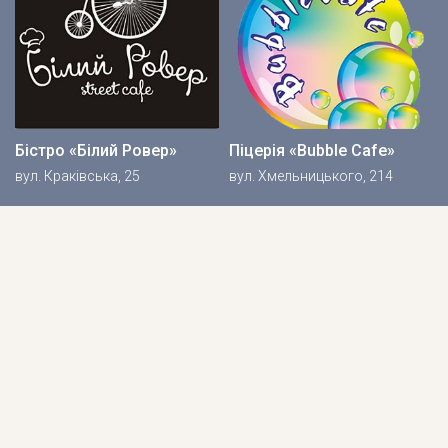
Бістро «Білий Ровер»
Піцерія «Bubble Cafe»
вул. Краківська, 25
вул. Хмельницького, 214