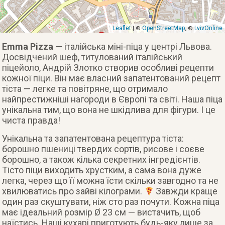
Leaflet
OpenStreetMap
LvivOnline
| ©
, ©
Emma Pizza
— італійська міні-піца у центрі Львова.
Досвідчений шеф, титулований італійський
піцейоло, Андрій Злотко створив особливі рецепти
кожної піци. Він має власний запатентований рецепт
тіста — легке та повітряне, що отримало
найпрестижніші нагороди в Європі та світі. Наша піца
унікальна тим, що вона не шкідлива для фігури. І це
чиста правда!
Унікальна та запатентована рецептура тіста:
борошно пшениці твердих сортів, рисове і соєве
борошно, а також кілька секретних інгредієнтів.
Тісто піци виходить хрустким, а сама вона дуже
легка, через що її можна їсти скільки завгодно та не
хвилюватись про зайві кілограми.
Завжди краще
один раз скуштувати, ніж сто раз почути. Кожна піца
має ідеальний розмір Ø 23 см — вистачить, щоб
наїстись. Наші кухарі приготують будь-яку лише за