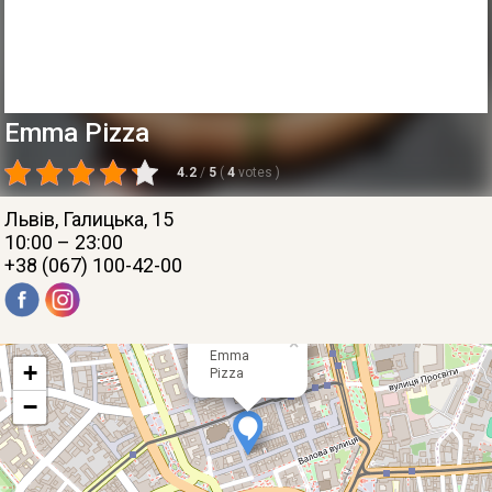
Emma Pizza
4.2
/
5
(
4
votes
)
Львів
, Галицька, 15
10:00 – 23:00
+38 (067) 100-42-00
×
Emma
+
Pizza
−