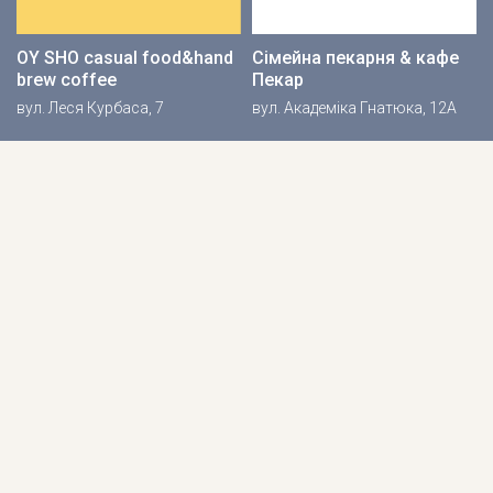
OY SHO casual food&hand
Сімейна пекарня & кафе
brew coffee
Пекар
вул. Леся Курбаса, 7
вул. Академіка Гнатюка, 12А