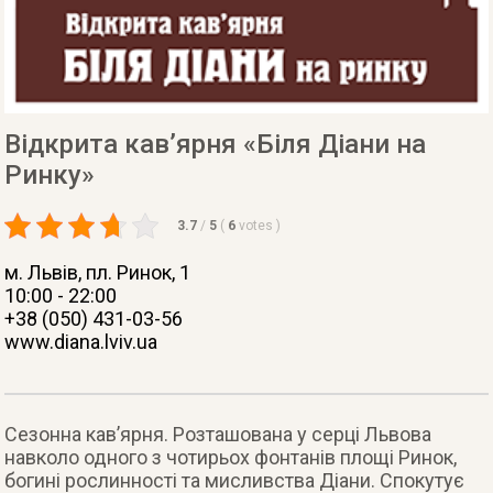
Відкрита кав’ярня «Біля Діани на
Ринку»
3.7
/
5
(
6
votes
)
м. Львів
, пл. Ринок, 1
10:00 - 22:00
+38 (050) 431-03-56
www.diana.lviv.ua
Сезонна кав’ярня. Розташована у серці Львова
навколо одного з чотирьох фонтанів площі Ринок,
богині рослинності та мисливства Діани. Спокутує