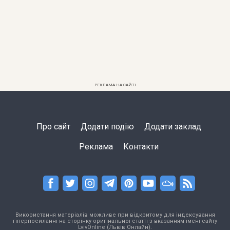
РЕКЛАМА НА САЙТІ
Про сайт
Додати подію
Додати заклад
Реклама
Контакти
Використання матеріалів можливе при відкритому для індексування
гіперпосиланні на сторінку оригінальної статті з вказанням імені сайту
LvivOnline (Львів Онлайн).