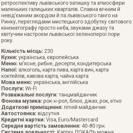
ретроспективу львівського затишку та атмосфери
маленьких галицьких кварталів. Славна вічним й
невід’ємним акордом й па львівського танго на
Ринку, переглядами мистецького здобутку світового
кінематографу просто неба, звуками джазу та
квітучим настроєм львівської зеленоперої пори
року.
Кількість місць:
230
Кухня:
українська, європейська
Меню:
м’ясне, рибне, десерти, кондитерська
Напої:
алкоголь, карта пива, карта вин, карта
коктейлів, кавова карта, чайна карта
Мова меню:
українська, англійська
Послуги:
Wi-Fi
Розважальні послуги:
танцмайданчик
Фонова музика:
рок-н-рол, блюз, джаз, рок, етно
Додаткові приміщення:
літній майданчик
Автостоянка:
відсутня
Кредитні картки:
Visa, Euro/Mastercard
Середня вартість замовлення:
40-80 грн.
Система лояльності:
Картку ЛОКАЛЬ можна