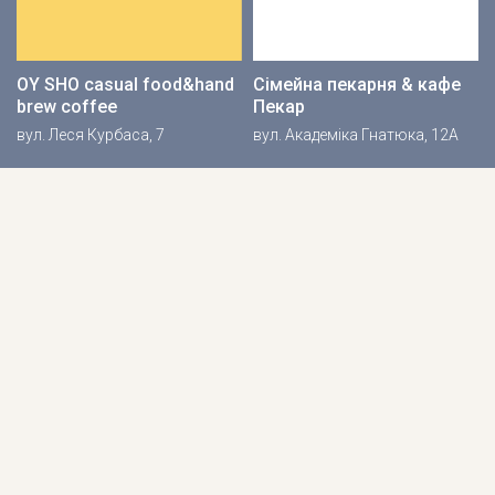
OY SHO casual food&hand
Сімейна пекарня & кафе
brew coffee
Пекар
вул. Леся Курбаса, 7
вул. Академіка Гнатюка, 12А