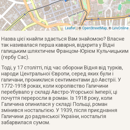
Leaflet
OpenStreetMap
LvivOnline
| ©
, ©
Назва цієї кнайпи здається Вам знайомою? Власне
так називалася перша каварня, відкрита у Відні
галицьким шляхтичем Францом-Юрієм Кульчицьким
(гербу Сас).
Тоді, у 17 столітті, під час оборони Відня від турків,
народи Центральної Європи, серед яких були і
галичани, прониклися сентиментами до Австрії. У
1772-1918 роках, коли королівство Галичини
перебувало у складі Австро-Угорської Імперії, ці
почуття переросли в роман. Із 1918 року, коли
Гaличина опинилася у складі Польщі, роман
змінився ностальгією. У 1939, після приєднання
Галичини до радянської України, ностальгія
забарвилася сумом.