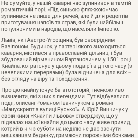
Не сумуйте, у нашій каварні час зупинився в тамтій
романтичній порі. «Під синьою фляжкою» час
зупинився не лише для речей, але й для рецептів
приготування напоїв та страв, які були найбільш
популярними в народів, що населяли Імперію.
Львів, як і Австро-Угорщина, був своєрідним
Вавілоном. Будинок, у партері якого знаходиться
каварня, містився в православній дільниці і був
збудований вірменином Вартановичем у 1501 році.
Кнайпа, котра існує у цьому подвір’ї від того часу (з
невеликими перервами) була відчинена для всіх –
без огляду на віру та походження.
Про цю кнайпу існує багато історій, і неможливо
визначити, які з них є легендами. Тут відбувалися
події, описані Романом Іваничуком в романі
«Манускрипт з вулиці Руської». А Юрій Винничук у
своїй книзі «Кнайпи Львова» стверджує, що у
підвалах нашої кнайпи до цього часу живе привид,
котрий в ніч з суботи на неділю не дає заснути
мешканцям будинку, гримаючи порожніми бочками