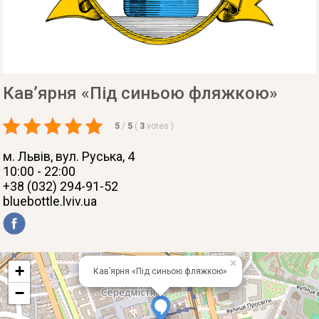
Кав’ярня «Під синьою фляжкою»
5
/
5
(
3
votes
)
м. Львів
, вул. Руська, 4
10:00 - 22:00
+38 (032) 294-91-52
bluebottle.lviv.ua
×
+
Кав’ярня «Під синьою фляжкою»
−