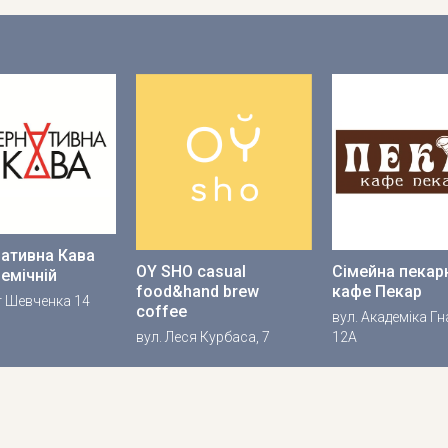
нативна Кава
OY SHO casual
Сімейна пекар
емічній
food&hand brew
кафе Пекар
 Шевченка 14
coffee
вул. Академіка Г
вул. Леся Курбаса, 7
12А