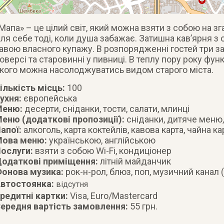
Мапа» – це цілий світ, який можна взяти з собою на зг
ля себе тоді, коли душа забажає. Затишна кав’ярня 
авою власного купажу. В розпорядженні гостей три з
оверсі та старовинні у пивниці. В теплу пору року функ
кого можна насолоджуватись видом старого міста.
ількість місць:
100
ухня:
європейська
Меню:
десерти, сніданки, тости, салати, млинці
еню (додаткові пропозиції):
сніданки, дитяче меню,
апої:
алкоголь, карта коктейлів, кавова карта, чайна к
ова меню:
українською, англійською
ослуги:
взяти з собою Wi-Fi, кондиціонер
одаткові приміщення:
літній майданчик
онова музика:
рок-н-рол, блюз, поп, музичний канал 
втостоянка:
відсутня
редитні картки:
Visa, Euro/Mastercard
ередня вартість замовлення:
55 грн.