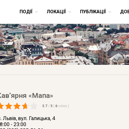
ПОДІЇ
ЛОКАЦІЇ
ПУБЛІКАЦІЇ
ДО
Кав’ярня «Мапа»
3.7
/
5
(
6
votes
)
. Львів
, вул. Галицька, 4
8:00 - 23:00