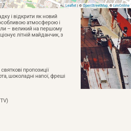
Leaflet
OpenStreetMap
LvivOnline
| ©
, ©
адку і відкрити як новий
з особливою атмосферою і
али – великий на першому
ціонує літній майданчик, з
 святкові пропозиції
арта, шоколадні напої, фреші
(TV)