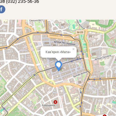
38 (032) 235-56-36
×
Кав’ярня «Мапа»