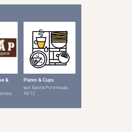
ня &
Plates & Cups
вул. Братів Рогатинців,
натюка,
43/12