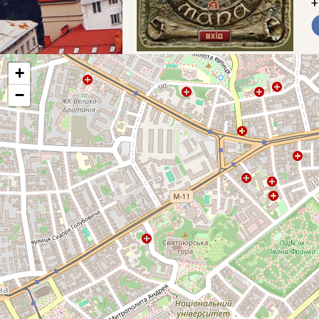
+
+
−