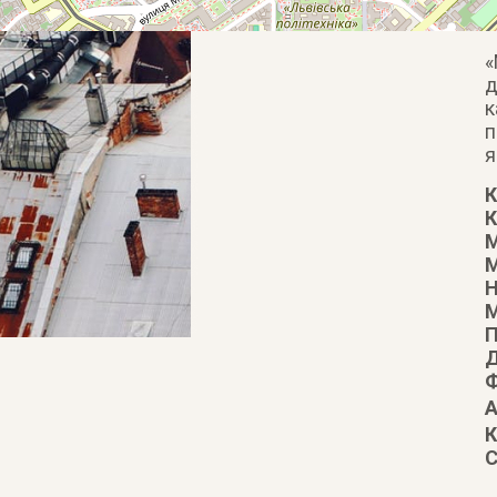
«
д
к
п
я
К
К
М
Н
М
П
Д
Ф
А
К
С