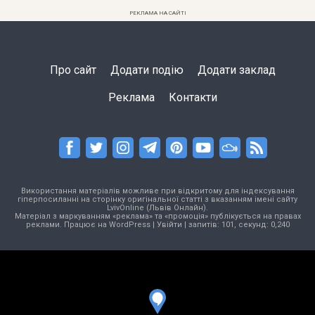
РЕКЛАМА НА САЙТІ
Про сайт
Додати подію
Додати заклад
Реклама
Контакти
Використання матеріалів можливе при відкритому для індексування
гіперпосиланні на сторінку оригінальної статті з вказанням імені сайту
LvivOnline (Львів Онлайн).
Матеріал з маркуванням «реклама» та «промоція» публікується на правах
реклами. Працює на
WordPress
|
Увійти
| запитів: 101, секунд: 0,240