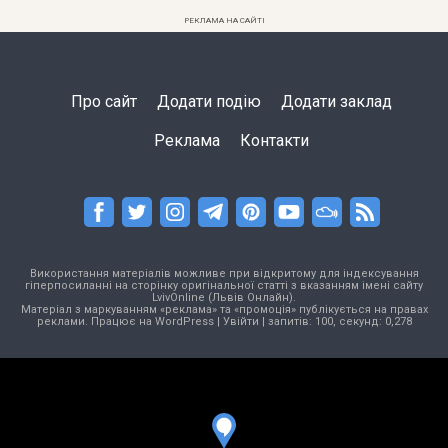
РЕКЛАМА НА САЙТІ
Про сайт
Додати подію
Додати заклад
Реклама
Контакти
Використання матеріалів можливе при відкритому для індексування
гіперпосиланні на сторінку оригінальної статті з вказанням імені сайту
LvivOnline (Львів Онлайн).
Матеріал з маркуванням «реклама» та «промоція» публікується на правах
реклами. Працює на
WordPress
|
Увійти
| запитів: 100, секунд: 0,278