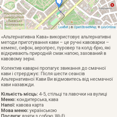
Leaflet
OpenStreetMap
LvivOnline
| ©
, ©
«Альтернативна Кава» використовує альтернативні
методи приготування кави – це ручні кавоварки –
кемекс, сифон, аеропрес, пуровер та колд-брю, які
відкривають природній смак напою, захований в
кавовому зерні.
Колектив каварні пропагує звикання до смачної
кави і стрерджує: Після шести сеансів
Альтернативної Кави Ви відмовитесь від несмачної
кави назавжди.
Кількість місць:
4-5, стільці та лавочки на вулиці
Меню:
кондитерська, кава
Напої:
кавова карта
Мова меню:
українською
Послуги:
взяти з собою, Wi-Fi