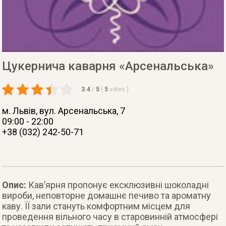
Цукернича каварня «Арсенальська»
3.4
/
5
(
5
votes
)
м. Львів
, вул. Арсенальська, 7
09:00 - 22:00
+38 (032) 242-50-71
Опис:
Кав’ярня пропонує ексклюзивні шоколадні
вироби, неповторне домашнє печиво та ароматну
каву. ЇЇ зали стануть комфортним місцем для
проведення вільного часу в старовинній атмосфері