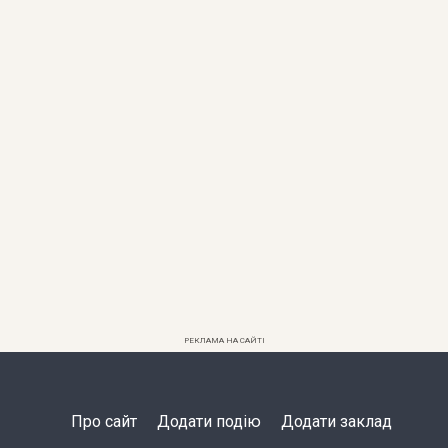
РЕКЛАМА НА САЙТІ
Про сайт
Додати подію
Додати заклад