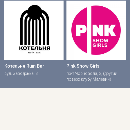
Котельня Ruїn Bar
Pink Show Girls
вул. Заводська, 31
пр-т Чорновола, 2, (другий
поверх клубу Малевич)