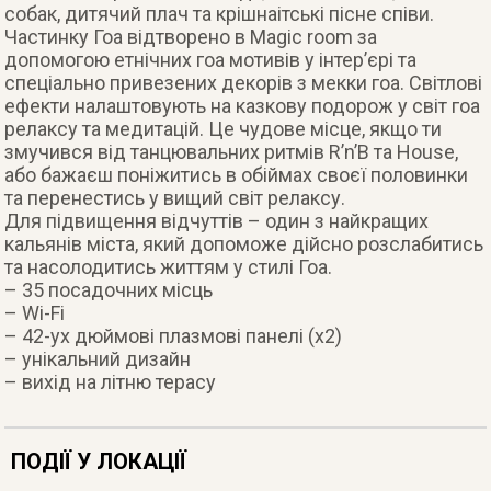
собак, дитячий плач та крішнаітські пісне співи.
Частинку Гоа відтворено в Magic room за
допомогою етнічних гоа мотивів у інтер’єрі та
спеціально привезених декорів з мекки гоа. Світлові
ефекти налаштовують на казкову подорож у світ гоа
релаксу та медитацій. Це чудове місце, якщо ти
змучився від танцювальних ритмів R’n’B та House,
або бажаєш поніжитись в обіймах своєї половинки
та перенестись у вищий світ релаксу.
Для підвищення відчуттів – один з найкращих
кальянів міста, який допоможе дійсно розслабитись
та насолодитись життям у стилі Гоа.
– 35 посадочних місць
– Wi-Fi
– 42-ух дюймові плазмові панелі (x2)
– унікальний дизайн
– вихід на літню терасу
ПОДІЇ У ЛОКАЦІЇ