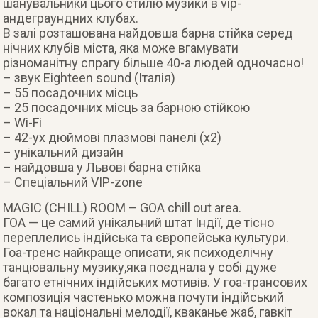
шанувальники цього стилю музики в vip-
андеграундних клубах.
В залі розташована найдовша барна стійка серед
нічних клубів міста, яка може вгамувати
різноманітну спрагу більше 40-а людей одночасно!
– звук Eighteen sound (Італія)
– 55 посадочних місць
– 25 посадочних місць за барною стійкою
– Wi-Fi
– 42-ух дюймові плазмові панелі (x2)
– унікальний дизайн
– найдовша у Львові барна стійка
– Спеціальний VIP-zone
MAGIC (CHILL) ROOM – GOA chill out area.
ГОА — це самий унікальний штат Індії, де тісно
переплелись індійська та європейська культури.
Гоа-тренс найкраще описати, як психоделічну
танцювальну музику,яка поєднала у собі дуже
багато етнічних індійських мотивів. У гоа-трансових
композиція частенько можна почути індійський
вокал та національні мелодії, кваканье жаб, гавкіт