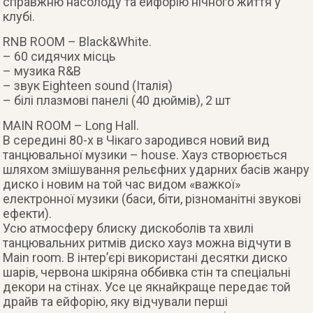
справжню насолоду та ейфорію нічного життя у
клубі.
RNB ROOM – Black&White.
– 60 сидячих місць
– музика R&B
– звук Eighteen sound (Італія)
– білі плазмові панелі (40 дюймів), 2 шт
MAIN ROOM – Long Hall.
В середині 80-х в Чікаго зародився новий вид
танцювальної музики – house. Хауз створюється
шляхом змішування рельєфних ударних басів жанру
диско і новим на той час видом «важкої»
електронної музики (баси, біти, різноманітні звукові
ефекти).
Усю атмосферу блиску дискоболів та хвилі
танцювальних ритмів диско хауз можна відчути в
Main room. В інтер’єрі використані десятки диско
шарів, червона шкіряна оббивка стін та спеціальні
декори на стінах. Усе це якнайкраще передає той
драйв та ейфорію, яку відчували перші