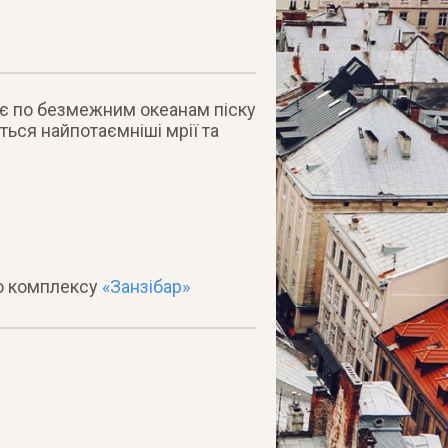
ляє по безмежним океанам піску
ться найпотаємніші мрії та
о комплексу
«Занзібар»