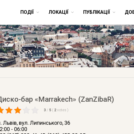
ПОДІЇ
ЛОКАЦІЇ
ПУБЛІКАЦІЇ
ДО
Диско-бар «Marrakech» (ZanZibaR)
3
/
5
(
2
votes
)
. Львів
, вул. Липинського, 36
2:00 - 06:00