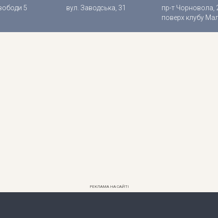
вободи 5
вул. Заводська, 31
пр-т Чорновола, 2
поверх клубу Ма
РЕКЛАМА НА САЙТІ