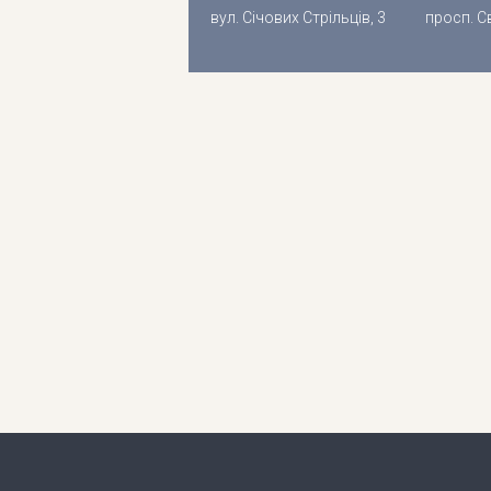
вул. Січових Стрільців, 3
просп. С