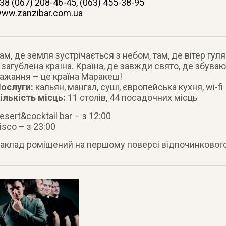
38 (067) 208-46-45, (063) 455-38-95
ww.zanzibar.com.ua
ам, де земля зустрічається з небом, там, де вітер гу
 загублена країна. Країна, де завжди свято, де збуваю
ажання – це країна Маракеш!
ослуги:
кальян, мангал, суші, європейська кухня, wi-fi
ількість місць:
11 столів, 44 посадочних місць
esert&cocktail bar – з 12:00
isco – з 23:00
аклад роміщений на першому поверсі відпочинковог