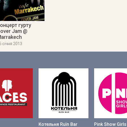
онцерт гурту
over Jam @
arrakech
5 січня 2013
Котельня Ruїn Bar
Pink Show Girls