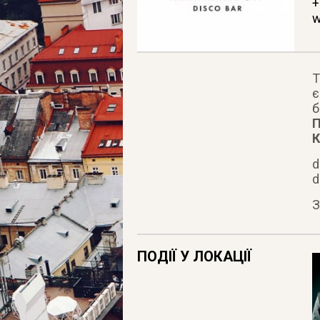
+
w
Т
є
б
П
К
d
d
З
ПОДІЇ У ЛОКАЦІЇ