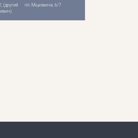
, (другий
пл. Міцкевича, 6/7
левич)