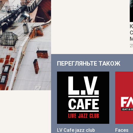
К
C
M
2
ПЕРЕГЛЯНЬТЕ ТАКОЖ
LV Cafe jazz club
Faces