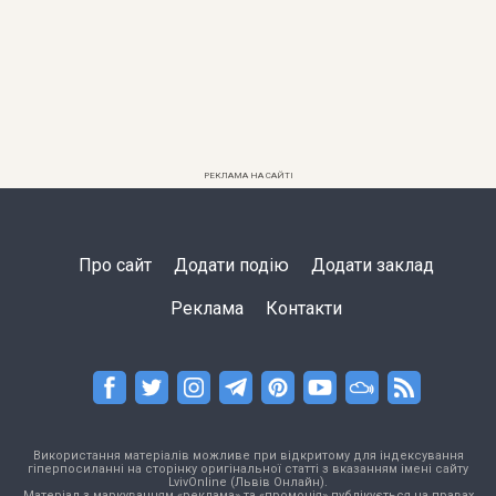
РЕКЛАМА НА САЙТІ
Про сайт
Додати подію
Додати заклад
Реклама
Контакти
Використання матеріалів можливе при відкритому для індексування
гіперпосиланні на сторінку оригінальної статті з вказанням імені сайту
LvivOnline (Львів Онлайн).
Матеріал з маркуванням «реклама» та «промоція» публікується на правах