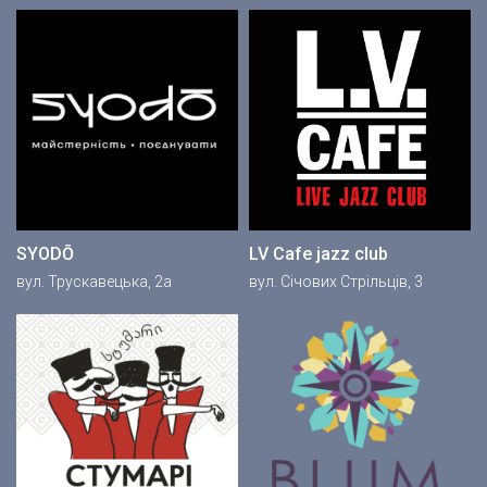
SYODŌ
LV Cafe jazz club
вул. Трускавецька, 2a
вул. Січових Стрільців, 3