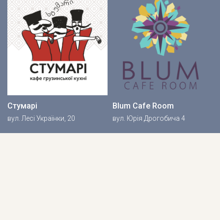
Стумарі
Blum Cafe Room
вул. Лесі Українки, 20
вул. Юрія Дрогобича 4