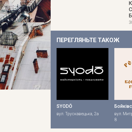
К
C
Б
3
ПЕРЕГЛЯНЬТЕ ТАКОЖ
SYODŌ
Бойківс
вул. Трускавецька, 2a
вул. Мит
8