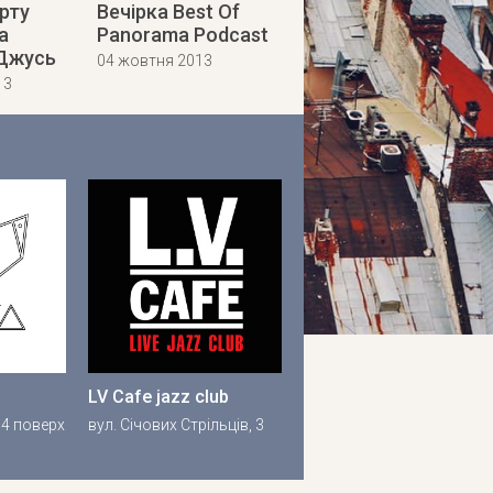
рту
Вечірка Best Of
а
Panorama Podcast
Джусь
04 жовтня 2013
13
LV Cafe jazz club
/ 4 поверх
вул. Січових Стрільців, 3