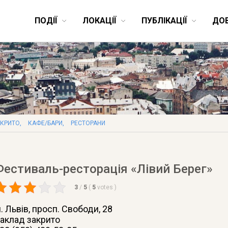
ПОДІЇ
ЛОКАЦІЇ
ПУБЛІКАЦІЇ
ДО
АКРИТО
,
КАФЕ/БАРИ
,
РЕСТОРАНИ
Фестиваль-ресторація «Лівий Берег»
3
/
5
(
5
votes
)
. Львів
, просп. Свободи, 28
аклад закрито