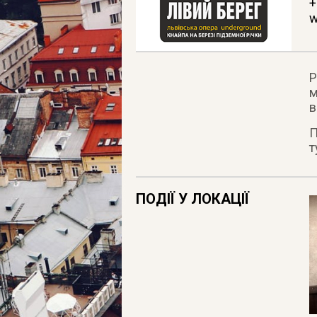
+
w
Р
м
в
П
т
ПОДІЇ У ЛОКАЦІЇ