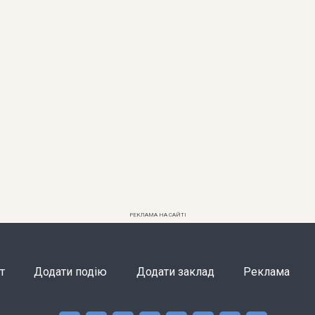
РЕКЛАМА НА САЙТІ
т
Додати подію
Додати заклад
Реклама