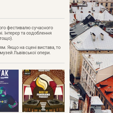
того фестивалю сучасного
чі. Інтерєр та оздоблення
 тощо).
м. Якщо на сцені вистава, то
 музей Львівської опери.