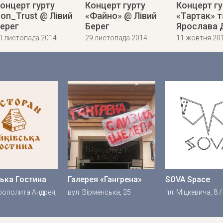
онцерт гурту
Концерт гурту
Концерт гу
on_Trust @ Лівий
«Файно» @ Лівий
«Тартак» т
ерег
Берег
Ярослава 
0 листопада 2014
29 листопада 2014
11 жовтня 20
ька Гостина
Галерея «Гангрена»
SOVA Space
рополита Андрея,
вул. Вірменська, 25
пл. Міцкевича, 8 