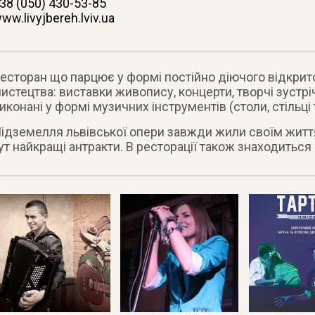
38 (050) 430-53-85
ww.livyjbereh.lviv.ua
есторан що парцює у формі постійно діючого відкри
истецтва: виставки живопису, концерти, творчі зустрі
иконані у формі музичних інструментів (столи, стільці
ідземелля львівської опери завжди жили своїм життя
ут найкращі антракти. В ресторації також знаходиться