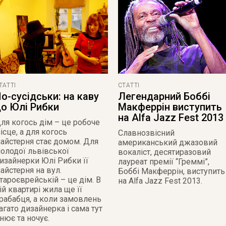
ТАТТІ
СТАТТІ
о-сусідськи: на каву
Легендарний Боббі
о Юлі Рибки
Макферрін виступить
на Alfa Jazz Fest 2013
ля когось дім – це робоче
ісце, а для когось
Славнозвісний
айстерня стає домом. Для
американський джазовий
олодої львівської
вокаліст, десятиразовий
изайнерки Юлі Рибки її
лауреат премії “Греммі”,
айстерня на вул.
Боббі Макферрін, виступить
тароєврейській – це дім. В
на Alfa Jazz Fest 2013.
ій квартирі жила ще її
рабабця, а коли замовлень
агато дизайнерка і сама тут
нює та ночує.