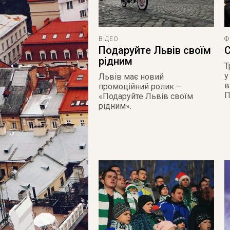
ВІДЕО
Ф
Подаруйте Львів своїм
С
рідним
Т
у
Львів має новий
в
промоційний ролик –
П
«Подаруйте Львів своїм
рідним».