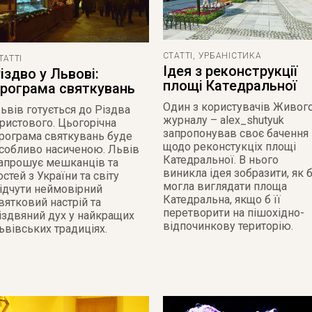
СТАТТІ
,
УРБАНІСТИКА
ТАТТІ
Ідея з реконструкції
іздво у Львові:
площі Катедральної
рограма святкувань
Один з користувачів Живог
ьвів готується до Різдва
журналу – alex_shutyuk
ристового. Цьогорічна
запропонував своє бачення
рограма святкувань буде
щодо реконстукціх площі
собливо насиченою. Львів
Катедральної. В нього
апрошує мешканців та
виникла ідея зобразити, як 
остей з України та світу
могла виглядати площа
ідчути неймовірний
Катедральна, якщо б її
вятковий настрій та
перетворити на пішохідно-
іздвяний дух у найкращих
відпочинкову територію.
ьвівських традиціях.