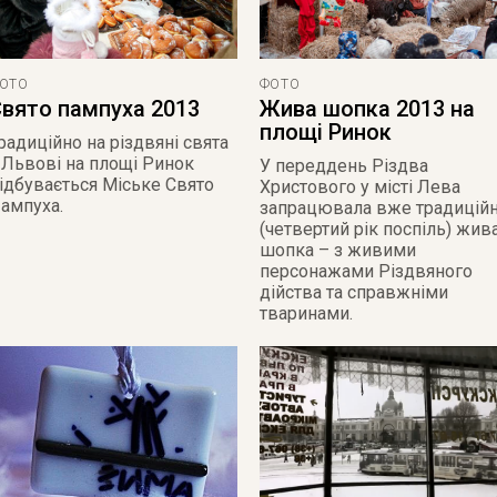
ОТО
ФОТО
вято пампуха 2013
Жива шопка 2013 на
площі Ринок
радиційно на різдвяні свята
 Львові на площі Ринок
У переддень Різдва
ідбувається Міське Свято
Христового у місті Лева
ампуха.
запрацювала вже традицій
(четвертий рік поспіль) жив
шопка – з живими
персонажами Різдвяного
дійства та справжніми
тваринами.