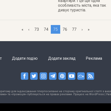
квартири. І це ще одна
особливість міста, яка так
дивує туристів.
«
‹
73
74
75
76
77
›
»
т
Додати подію
Додати заклад
Реклама
тому для індексування гіперпосиланні на сторінку оригінальної статті з вказа
ама» та «промоція» публікується на правах реклами. Працює на
WordPress
|
Уві