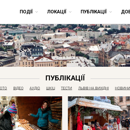
ПОДІЇ
ЛОКАЦІЇ
ПУБЛІКАЦІЇ
ДО
ПУБЛІКАЦІЇ
ОТО
ВІДЕО
АУДІО
ШКІЦ
ТЕСТИ
ЛЬВІВ НА ВИХІДНІ
НОВИНИ