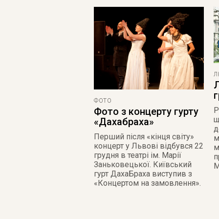
Л
Л
г
ФОТО
Р
Фото з концерту гурту
щ
«Дахабраха»
д
Перший після «кінця світу»
м
концерт у Львові відбувся 22
м
грудня в театрі ім. Марії
п
Заньковецької. Київський
М
гурт ДахаБраха виступив з
«Концертом на замовлення».