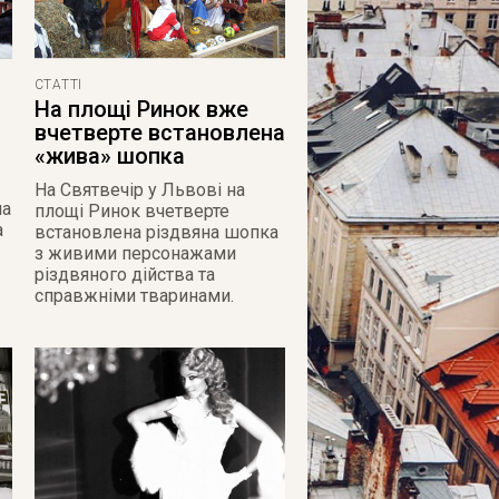
СТАТТІ
На площі Ринок вже
вчетверте встановлена
«жива» шопка
На Святвечір у Львові на
на
площі Ринок вчетверте
а
встановлена різдвяна шопка
з живими персонажами
різдвяного дійства та
справжніми тваринами.