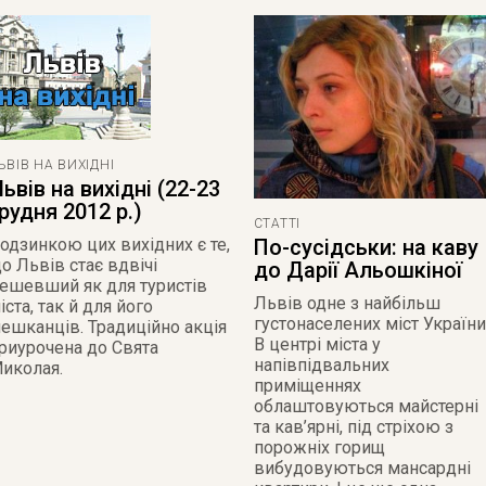
ЬВІВ НА ВИХІДНІ
ьвів на вихідні (22-23
рудня 2012 р.)
СТАТТІ
одзинкою цих вихідних є те,
По-сусідськи: на каву
о Львів стає вдвічі
до Дарії Альошкіної
ешевший як для туристів
Львів одне з найбільш
іста, так й для його
густонаселених міст України
ешканців. Традиційно акція
В центрі міста у
риурочена до Свята
напівпідвальних
иколая.
приміщеннях
облаштовуються майстерні
та кав’ярні, під стріхою з
порожніх горищ
вибудовуються мансардні