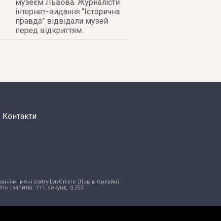
музеєм Львова. Журналісти
інтернет-видання
“Історична
правда”
відвідали музей
перед відкриттям.
Контакти
нням імені сайту LvivOnline (Львів Онлайн).
йти
| запитів: 111, секунд: 0,253