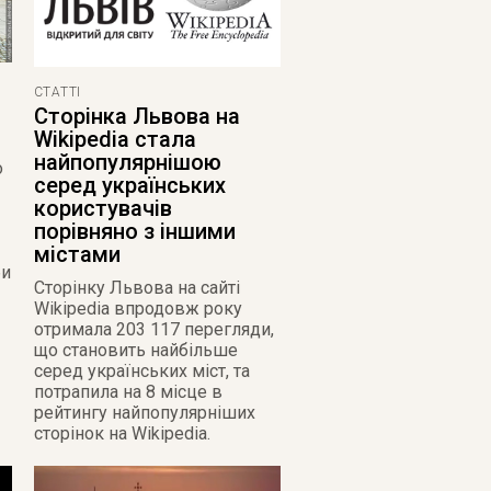
СТАТТІ
Сторінка Львова на
Wikipedia стала
найпопулярнішою
о
серед українських
користувачів
порівняно з іншими
містами
би
Сторінку Львова на сайті
Wikipedia впродовж року
отримала 203 117 перегляди,
що становить найбільше
серед українських міст, та
потрапила на 8 місце в
рейтингу найпопулярніших
сторінок на Wikipedia.