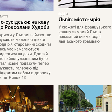
ВІДЕО
ТАТТІ
Львів: місто-мрія
о-сусідськи: на каву
о Роксолани Худоби
У cюжеті для французького
каналу зимовий Львів
уристи у Львові найчастіше
показаний очима водія
укають маленькі цікаві
львівського трамваю.
одвір’я, старовинні сходи та
есь час намагаються
идертися на дахи. Довгий
ас найпопулярнішим було
Італійське подвір’я», тепер
укають галерею під
ідкритим небом в дворику
а пл. Ринок 13