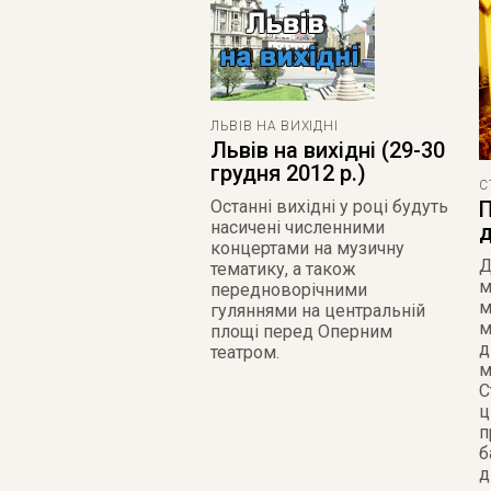
ЛЬВІВ НА ВИХІДНІ
Львів на вихідні (29-30
грудня 2012 р.)
С
Останні вихідні у році будуть
П
насичені численними
д
концертами на музичну
Д
тематику, а також
м
передноворічними
м
гуляннями на центральній
м
площі перед Оперним
д
театром.
м
С
ц
п
б
д