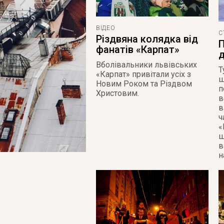
ВІДЕО
С
Різдвяна колядка від
П
фанатів «Карпат»
д
Вболівальники львівських
Т
«Карпат» привітали усіх з
ш
Новим Роком та Різдвом
п
Христовим.
в
в
ч
«
ш
в
н