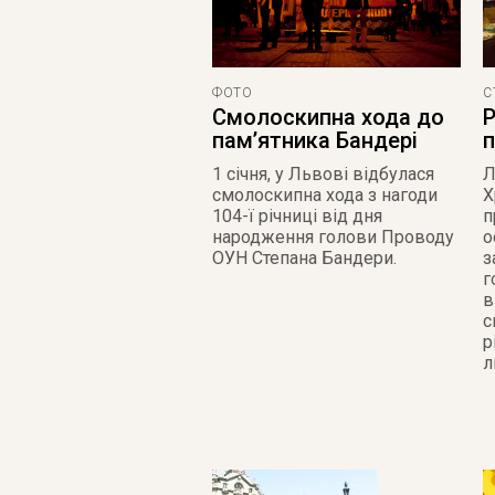
С
ФОТО
Р
Смолоскипна хода до
п
пам’ятника Бандері
Л
1 січня, у Львові відбулася
Х
смолоскипна хода з нагоди
п
104-ї річниці від дня
о
народження голови Проводу
з
ОУН Степана Бандери.
г
в
с
р
л