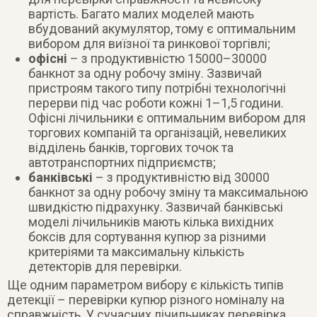
вартість. Багато малих моделей мають
вбудований акумулятор, тому є оптимальним
вибором для виїзної та ринкової торгівлі;
офісні
– з продуктивністю 15000–30000
банкнот за одну робочу зміну. Зазвичай
пристроям такого типу потрібні технологічні
перерви під час роботи кожні 1–1,5 години.
Офісні лічильники є оптимальним вибором для
торгових компаній та організацій, невеликих
відділень банків, торгових точок та
автотранспортних підприємств;
банківські
– з продуктивністю від 30000
банкнот за одну робочу зміну та максимальною
швидкістю підрахунку. Зазвичай банківські
моделі лічильників мають кілька вихідних
боксів для сортування купюр за різними
критеріями та максимальну кількість
детекторів для перевірки.
Ще одним параметром вибору є кількість типів
детекції – перевірки купюр різного номіналу на
справжність. У сучасних лічильниках перевірка