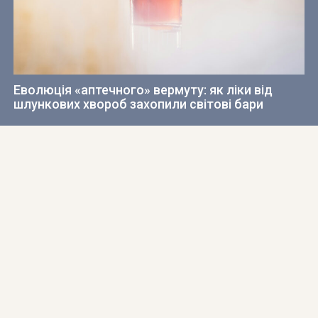
Еволюція «аптечного» вермуту: як ліки від
шлункових хвороб захопили світові бари