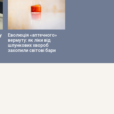
у
Еволюція «аптечного»
вермуту: як ліки від
шлункових хвороб
захопили світові бари