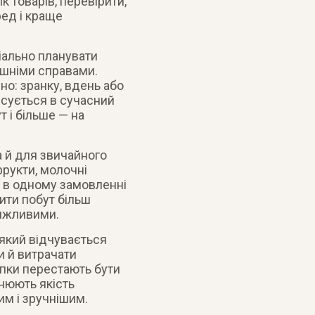
 товарів, перевірити,
ред і краще
іально планувати
ашніми справами.
о: зранку, вдень або
исується в сучасний
 і більше — на
а й для звичайного
фрукти, молочні
ти в одному замовленні
ити побут більш
тяжливими.
 який відчувається
и й витрачати
упки перестають бути
інюють якість
им і зручнішим.