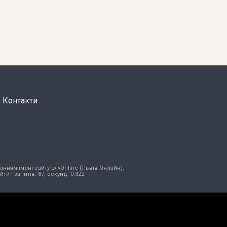
Контакти
нням імені сайту LvivOnline (Львів Онлайн).
ійти
| запитів: 87, секунд: 0,322