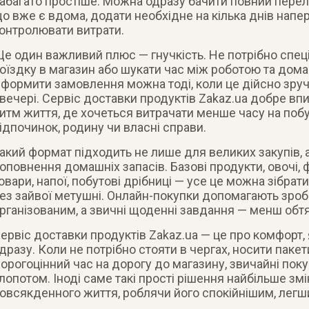
абагато простіше. Можна одразу бачити повний перелік
о вже є вдома, додати необхідне на кілька днів напе
онтролювати витрати.
е один важливий плюс — гнучкість. Не потрібно спец
оїздку в магазин або шукати час між роботою та дом
формити замовлення можна тоді, коли це дійсно зручн
вечері. Сервіс доставки продуктів Zakaz.ua добре вп
итм життя, де хочеться витрачати менше часу на побут
ідпочинок, родину чи власні справи.
акий формат підходить не лише для великих закупів, 
оповнення домашніх запасів. Базові продукти, овочі, 
овари, напої, побутові дрібниці — усе це можна зібра
ез зайвої метушні. Онлайн-покупки допомагають зроб
рганізованим, а звичні щоденні завдання — менш об
ервіс доставки продуктів Zakaz.ua — це про комфорт,
дразу. Коли не потрібно стояти в чергах, носити пакет
орогоцінний час на дорогу до магазину, звичайні пок
лопотом. Іноді саме такі прості рішення найбільше зм
овсякденного життя, роблячи його спокійнішим, легш