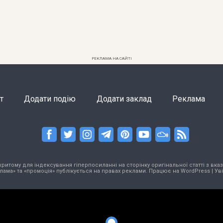
РЕКЛАМА НА САЙТІ
т
Додати подію
Додати заклад
Реклама
тому для індексування гіперпосиланні на сторінку оригінальної статті з вказа
лама» та «промоція» публікується на правах реклами. Працює на
WordPress
|
Ув