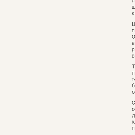
н
щ
к
Щ
п
О
в
р
в
Т
п
т
б
о
С
о
д
к
п