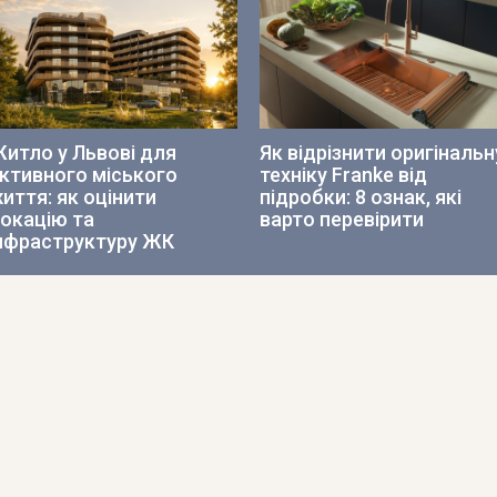
итло у Львові для
Як відрізнити оригінальн
ктивного міського
техніку Franke від
иття: як оцінити
підробки: 8 ознак, які
окацію та
варто перевірити
нфраструктуру ЖК