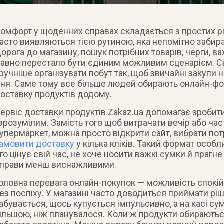
омфорт у щоденних справах складається з простих рі
асто виявляються тією рутиною, яка непомітно забирає
орога до магазину, пошук потрібних товарів, черги, ва
авно перестало бути єдиним можливим сценарієм. С
ручніше організувати побут так, щоб звичайні закупи 
ня. Саме тому все більше людей обирають онлайн-фо
оставку продуктів додому.
ервіс доставки продуктів Zakaz.ua допомагає зробит
 зрозумілим. Замість того щоб витрачати вечір або час
упермаркет, можна просто відкрити сайт, вибрати потрі
амовити доставку
у кілька кліків. Такий формат особл
то цінує свій час, не хоче носити важкі сумки й прагн
прави менш виснажливими.
оловна перевага онлайн-покупок — можливість спокі
ез поспіху. У магазині часто доводиться приймати рі
абувається, щось купується імпульсивно, а на касі с
ільшою, ніж планувалося. Коли ж продукти обираютьс