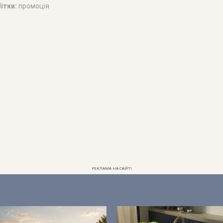
ітки:
промоція
РЕКЛАМА НА САЙТІ