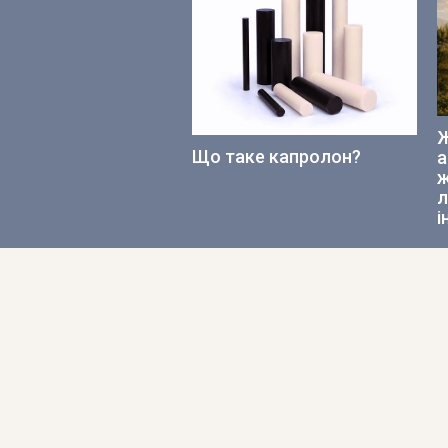
Ж
Що таке капролон?
а
ж
л
і