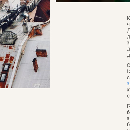
К
ч
Д
д
з
д
д
С
і
с
з
х
с
Г
б
з
б