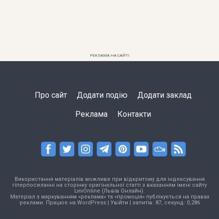
РЕКЛАМА НА САЙТІ
Про сайт
Додати подію
Додати заклад
Реклама
Контакти
Використання матеріалів можливе при відкритому для індексування
гіперпосиланні на сторінку оригінальної статті з вказанням імені сайту
LvivOnline (Львів Онлайн).
Матеріал з маркуванням «реклама» та «промоція» публікується на правах
реклами. Працює на
WordPress
|
Увійти
| запитів: 87, секунд: 0,286