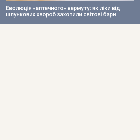
Еволюція «аптечного» вермуту: як ліки від
шлункових хвороб захопили світові бари