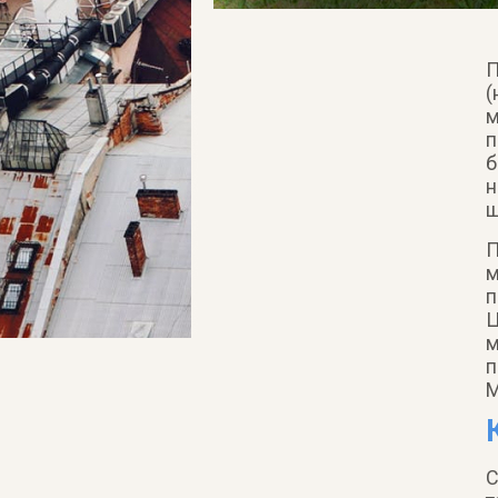
П
(
м
п
б
н
щ
П
м
п
Ц
м
п
M
С