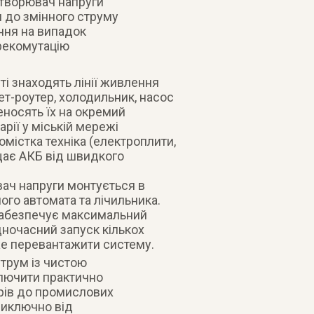
етворювач напруги
 до змінного струму
ення на випадок
рекомутацію
і знаходять лінії живлення
ет-роутер, холодильник, насос
еносять їх на окремий
арії у міській мережі
омістка техніка (електроплити,
щає АКБ від швидкого
вач напруги монтується в
ого автомата та лічильника.
 забезпечує максимальний
дночасний запуск кількох
же перевантажити систему.
трум із чистою
лючити практично
ерів до промислових
виключно від