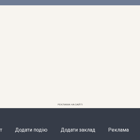
РЕКЛАМА НА САЙТІ
т
Додати подію
Додати заклад
Реклама