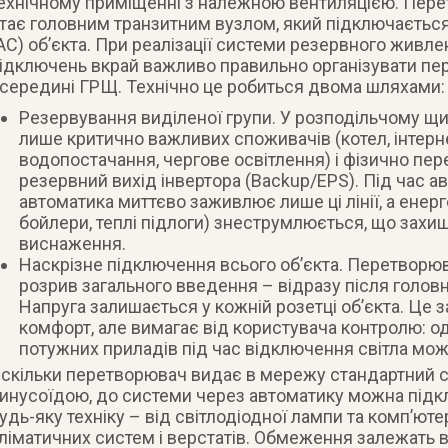
ехнічному приміщенні з належною вентиляцією. Пер
тає головним транзитним вузлом, який підключається
AC) об’єкта. При реалізації системи резервного живл
ідключень вкрай важливо правильно організувати пе
середині ГРЩ. Технічно це робиться двома шляхами:
Резервування виділеної групи. У розподільчому щит
лише критично важливих споживачів (котел, інтерн
водопостачання, чергове освітлення) і фізично пер
резервний вихід інвертора (Backup/EPS). Під час ав
автоматика миттєво заживлює лише ці лінії, а енерг
бойлери, теплі підлоги) знеструмлюється, що захи
виснаження.
Наскрізне підключення всього об’єкта. Перетворю
розрив загального введення – відразу після головн
Напруга залишається у кожній розетці об’єкта. Це
комфорт, але вимагає від користувача контролю: о
потужних приладів під час відключення світла мо
скільки перетворювач видає в мережу стандартний с
инусоїдою, до системи через автоматику можна підк
удь-яку техніку – від світлодіодної лампи та комп’ют
ліматичних систем і верстатів. Обмеження залежать 