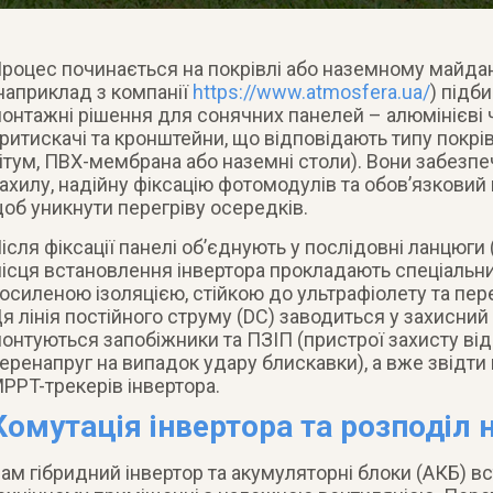
роцес починається на покрівлі або наземному майда
наприклад з компанії
https://www.atmosfera.ua/
) підб
онтажні рішення для сонячних панелей – алюмінієві ч
ритискачі та кронштейни, що відповідають типу покрі
ітум, ПВХ-мембрана або наземні столи). Вони забезп
ахилу, надійну фіксацію фотомодулів та обов’язковий 
об уникнути перегріву осередків.
ісля фіксації панелі об’єднують у послідовні ланцюги 
ісця встановлення інвертора прокладають спеціальни
осиленою ізоляцією, стійкою до ультрафіолету та пер
я лінія постійного струму (DC) заводиться у захисний
онтуються запобіжники та ПЗІП (пристрої захисту від
еренапруг на випадок удару блискавки), а вже звідти
PPT-трекерів інвертора.
Комутація інвертора та розподіл
ам гібридний інвертор та акумуляторні блоки (АКБ) в