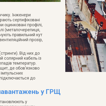
нчику. Інженери
ирають сертифіковані
и оцинковані профілі,
влі (металочерепиця,
ечують правильний кут
вентиляційний прозір,
(стринги). Від них до
й солярний кабель із
епадів температур.
 щит, де обов’язково
 імпульсних
 підключається до
 навантажень у ГРЩ
становлюють у