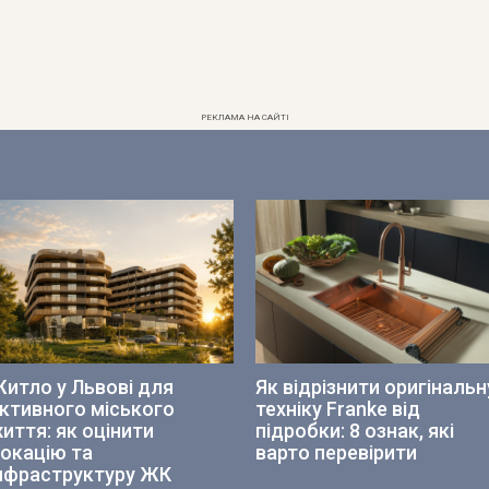
РЕКЛАМА НА САЙТІ
итло у Львові для
Як відрізнити оригінальн
ктивного міського
техніку Franke від
иття: як оцінити
підробки: 8 ознак, які
окацію та
варто перевірити
нфраструктуру ЖК