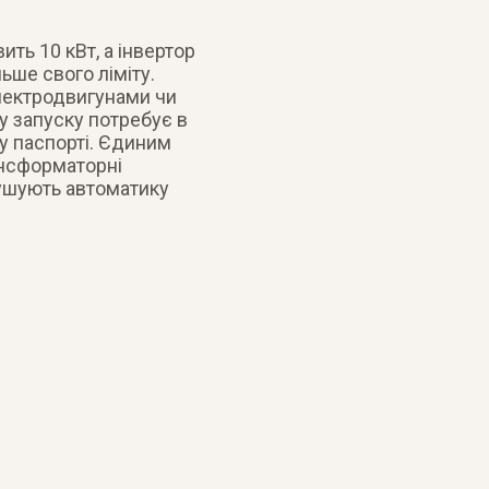
ть 10 кВт, а інвертор
ьше свого ліміту.
лектродвигунами чи
у запуску потребує в
му паспорті. Єдиним
ансформаторні
мушують автоматику