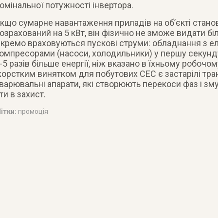
омінальної потужності інвертора.
кщо сумарне навантаження приладів на об’єкті станови
озрахований на 5 кВт, він фізично не зможе видати біл
кремо враховуються пускові струми: обладнання з е
омпресорами (насоси, холодильники) у першу секунд
-5 разів більше енергії, ніж вказано в їхньому робочо
орстким винятком для побутових СЕС є застарілі тр
варювальні апарати, які створюють перекоси фаз і з
ти в захист.
ітки:
промоція