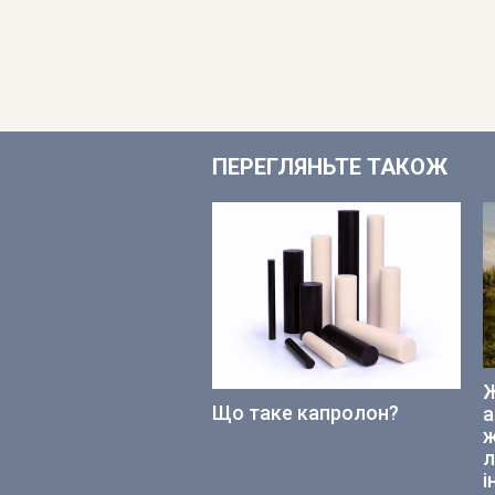
ПЕРЕГЛЯНЬТЕ ТАКОЖ
Ж
Що таке капролон?
а
ж
л
і