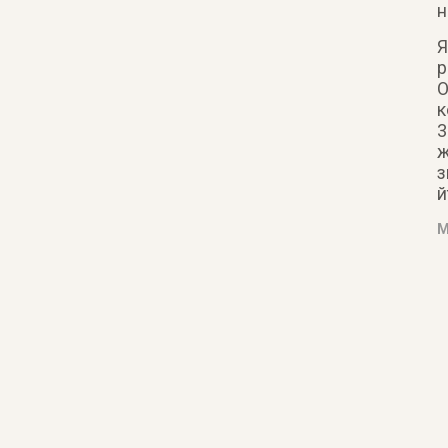
н
Я
р
О
к
3
ж
з
й
М