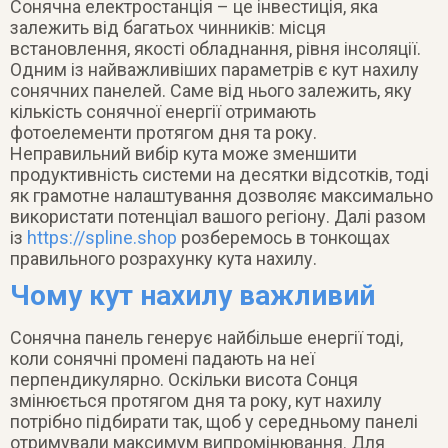
Сонячна електростанція – це інвестиція, яка
залежить від багатьох чинників: місця
встановлення, якості обладнання, рівня інсоляції.
Одним із найважливіших параметрів є кут нахилу
сонячних панелей. Саме від нього залежить, яку
кількість сонячної енергії отримають
фотоелементи протягом дня та року.
Неправильний вибір кута може зменшити
продуктивність системи на десятки відсотків, тоді
як грамотне налаштування дозволяє максимально
використати потенціал вашого регіону. Далі разом
із
https://spline.shop
розберемось в тонкощах
правильного розрахунку кута нахилу.
Чому кут нахилу важливий
Сонячна панель генерує найбільше енергії тоді,
коли сонячні промені падають на неї
перпендикулярно. Оскільки висота Сонця
змінюється протягом дня та року, кут нахилу
потрібно підбирати так, щоб у середньому панелі
отримували максимум випромінювання. Для