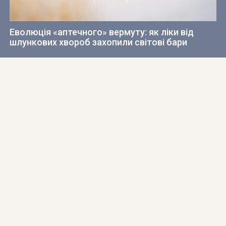
Еволюція «аптечного» вермуту: як ліки від
шлункових хвороб захопили світові бари