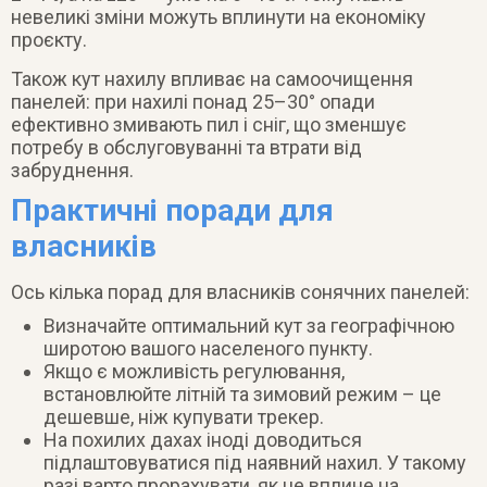
невеликі зміни можуть вплинути на економіку
проєкту.
Також кут нахилу впливає на самоочищення
панелей: при нахилі понад 25–30° опади
ефективно змивають пил і сніг, що зменшує
потребу в обслуговуванні та втрати від
забруднення.
Практичні поради для
власників
Ось кілька порад для власників сонячних панелей:
Визначайте оптимальний кут за географічною
широтою вашого населеного пункту.
Якщо є можливість регулювання,
встановлюйте літній та зимовий режим – це
дешевше, ніж купувати трекер.
На похилих дахах іноді доводиться
підлаштовуватися під наявний нахил. У такому
разі варто прорахувати, як це вплине на