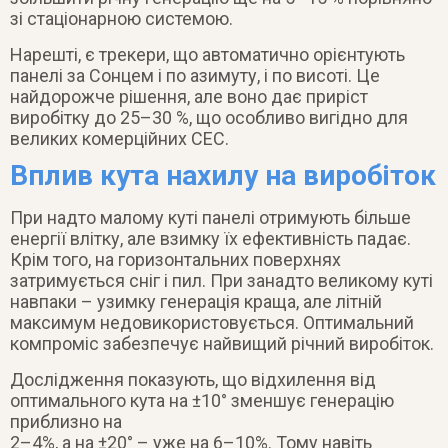
зі стаціонарною системою.
Нарешті, є трекери, що автоматично орієнтують
панелі за Сонцем і по азимуту, і по висоті. Це
найдорожче рішення, але воно дає приріст
виробітку до 25–30 %, що особливо вигідно для
великих комерційних СЕС.
Вплив кута нахилу на виробіток
При надто малому куті панелі отримують більше
енергії влітку, але взимку їх ефективність падає.
Крім того, на горизонтальних поверхнях
затримується сніг і пил. При занадто великому куті
навпаки – узимку генерація краща, але літній
максимум недовикористовується. Оптимальний
компроміс забезпечує найвищий річний виробіток.
Дослідження показують, що відхилення від
оптимального кута на ±10° зменшує генерацію
приблизно на
2–4%, а на ±20° – уже на 6–10%. Тому навіть