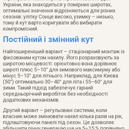
України, яка знаходиться у помірних широтах,
оптимальні значення відрізняються для різних
сезонів: улітку Сонце високо, узимку – низько,
тому й кут варто коригувати або вибирати
компромісний.
Постійний і змінний кут
Найпоширеніший варіант – стаціонарний монтаж із
фіксованим кутом нахилу. Його розраховують за
широтою місцевості: орієнтовно вона дорівнює
широті плюс 5–10° для зимового максимуму або
мінус 5–10° для літнього. Наприклад, для Києва
(50°) оптимально 30–40° для літа і 55–60° для
зими. Такий підхід забезпечує гарний
середньорічний виробіток без необхідності
додаткових механізмів.
Другий варіант – регульовані системи, коли
власник може змінювати нахил кілька разів на рік,
підлаштовуючи панелі під сезон. Це дозволяє
збільшити річну генерацію ще на 5–15 % порівняно