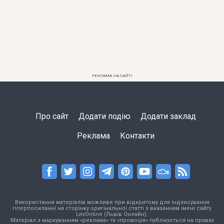
РЕКЛАМА НА САЙТІ
Про сайт
Додати подію
Додати заклад
Реклама
Контакти
Використання матеріалів можливе при відкритому для індексування
гіперпосиланні на сторінку оригінальної статті з вказанням імені сайту
LvivOnline (Львів Онлайн).
Матеріал з маркуванням «реклама» та «промоція» публікується на правах