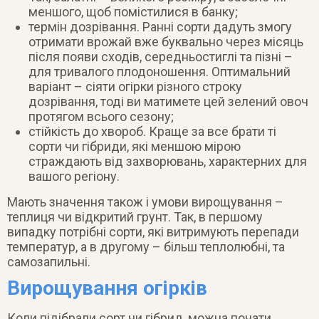
меншого, щоб помістилися в банку;
термін дозрівання. Ранні сорти дадуть змогу
отримати врожай вже буквально через місяць
після появи сходів, середньостиглі та пізні –
для тривалого плодоношення. Оптимальний
варіант – сіяти огірки різного строку
дозрівання, тоді ви матимете цей зелений овоч
протягом всього сезону;
стійкість до хвороб. Краще за все брати ті
сорти чи гібриди, які меншою мірою
страждають від захворювань, характерних для
вашого регіону.
Мають значення також і умови вирощування –
теплиця чи відкритий грунт. Так, в першому
випадку потрібні сорти, які витримують перепади
температур, а в другому – більш теплолюбні, та
самозапильні.
Вирощування огірків
Коли підібрали сорт чи гібрид, можна почати