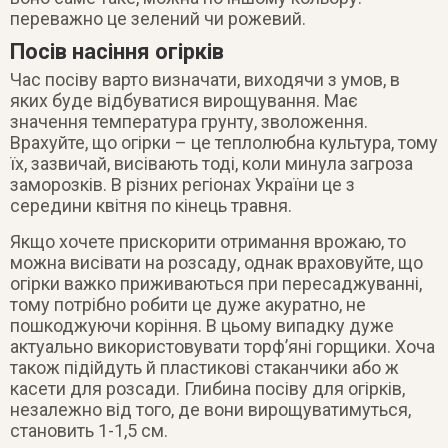
переважно це зелений чи рожевий.
Посів насіння огірків
Час посіву варто визначати, виходячи з умов, в
яких буде відбуватися вирощування. Має
значення температура грунту, зволоження.
Врахуйте, що огірки – це теплолюбна культура, тому
їх, зазвичай, висівають тоді, коли минула загроза
заморозків. В різних регіонах України це з
середини квітня по кінець травня.
Якщо хочете прискорити отримання врожаю, то
можна висівати на розсаду, однак враховуйте, що
огірки важко приживаються при пересаджуванні,
тому потрібно робити це дуже акуратно, не
пошкоджуючи коріння. В цьому випадку дуже
актуально використовувати торф’яні горщики. Хоча
також підійдуть й пластикові стаканчики або ж
касети для розсади. Глибина посіву для огірків,
незалежно від того, де вони вирощуватимуться,
становить 1-1,5 см.