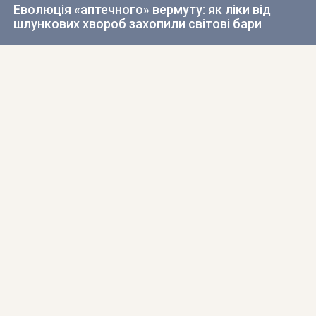
Еволюція «аптечного» вермуту: як ліки від
шлункових хвороб захопили світові бари