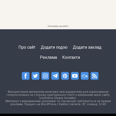
РЕКЛАМА НА САЙТІ
Про сайт
Додати подію
Додати заклад
Реклама
Контакти
Використання матеріалів можливе при відкритому для індексування
гіперпосиланні на сторінку оригінальної статті з вказанням імені сайту
LvivOnline (Львів Онлайн).
Матеріал з маркуванням «реклама» та «промоція» публікується на правах
реклами. Працює на
WordPress
|
Увійти
| запитів: 87, секунд: 0,143