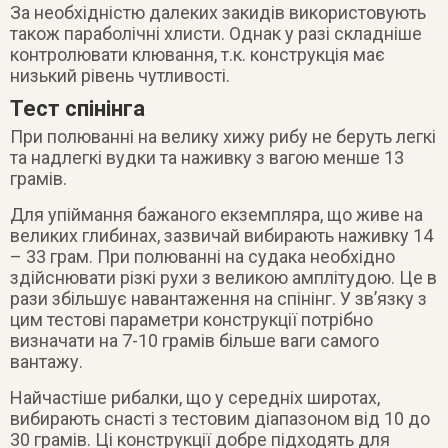
За необхідністю далеких закидів використовують
також параболічні хлисти. Однак у разі складніше
контролювати клювання, т.к. конструкція має
низький рівень чутливості.
Тест спінінга
При полюванні на велику хижу рибу не беруть легкі
та надлегкі вудки та наживку з вагою менше 13
грамів.
Для упіймання бажаного екземпляра, що живе на
великих глибинах, зазвичай вибирають наживку 14
– 33 грам. При полюванні на судака необхідно
здійснювати різкі рухи з великою амплітудою. Це в
рази збільшує навантаження на спінінг. У зв’язку з
цим тестові параметри конструкції потрібно
визначати на 7-10 грамів більше ваги самого
вантажу.
Найчастіше рибалки, що у середніх широтах,
вибирають снасті з тестовим діапазоном від 10 до
30 грамів. Ці конструкції добре підходять для