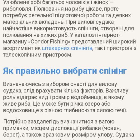
Улюблене хобі багатьох чоловіків і жінок —
риболовля. Полювання на рибу цікаве, проте
потребує ретельної підготовчої роботи та деяких
матеріальних вкладень. При вилові судака
найчастіше використовують спінінги, створені для
полювання на хижих риб. У каталозі інтернет-
магазину «Condor Fishing» представлений широкий
асортимент як
штекерних спінінгів
,
так і пристроїв з
телескопічним пристроєм.
Як правильно вибрати спінінг
Визначаючись з вибором снасті для вилову
судака, слід врахувати кілька факторів. Важливу
роль відіграє вид і розмір водоймища, в якому
живе риба. Це може бути річка озеро або
водосховище з різною глибиною та силою течії.
Потрібно заздалегідь визначитися з вагою
приманки, місцем дислокації рибалки (човен,
берег), а також зразковим розміром улову. Судака