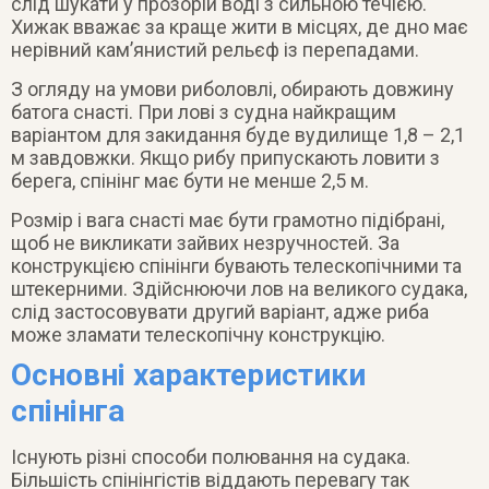
слід шукати у прозорій воді з сильною течією.
Хижак вважає за краще жити в місцях, де дно має
нерівний кам’янистий рельєф із перепадами.
З огляду на умови риболовлі, обирають довжину
батога снасті. При лові з судна найкращим
варіантом для закидання буде вудилище 1,8 – 2,1
м завдовжки. Якщо рибу припускають ловити з
берега, спінінг має бути не менше 2,5 м.
Розмір і вага снасті має бути грамотно підібрані,
щоб не викликати зайвих незручностей. За
конструкцією спінінги бувають телескопічними та
штекерними. Здійснюючи лов на великого судака,
слід застосовувати другий варіант, адже риба
може зламати телескопічну конструкцію.
Основні характеристики
спінінга
Існують різні способи полювання на судака.
Більшість спінінгістів віддають перевагу так