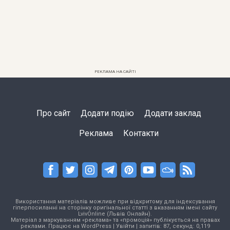
РЕКЛАМА НА САЙТІ
Про сайт
Додати подію
Додати заклад
Реклама
Контакти
Використання матеріалів можливе при відкритому для індексування
гіперпосиланні на сторінку оригінальної статті з вказанням імені сайту
LvivOnline (Львів Онлайн).
Матеріал з маркуванням «реклама» та «промоція» публікується на правах
реклами. Працює на
WordPress
|
Увійти
| запитів: 87, секунд: 0,119