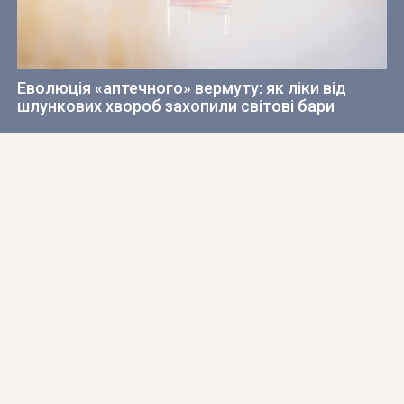
Еволюція «аптечного» вермуту: як ліки від
шлункових хвороб захопили світові бари