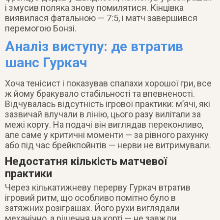
і змусив поляка знову помилятися. Кінцівка
виявилася фатальною — 7:5, і матч завершився
перемогою Бонзі.
Аналіз виступу: де втратив
шанс Гуркач
Хоча тенісист і показував спалахи хорошої гри, все
ж йому бракувало стабільності та впевненості.
Відчувалась відсутність ігрової практики: м’ячі, які
зазвичай влучали в лінію, цього разу вилітали за
межі корту. На подачі він виглядав переконливо,
але саме у критичні моменти — за рівного рахунку
або під час брейкпойнтів — нерви не витримували.
Недостатня кількість матчевої
практики
Через кількатижневу перерву Гуркач втратив
ігровий ритм, що особливо помітно було в
затяжних розіграшах. Його рухи виглядали
механічно, а рішення на корті — не завжди