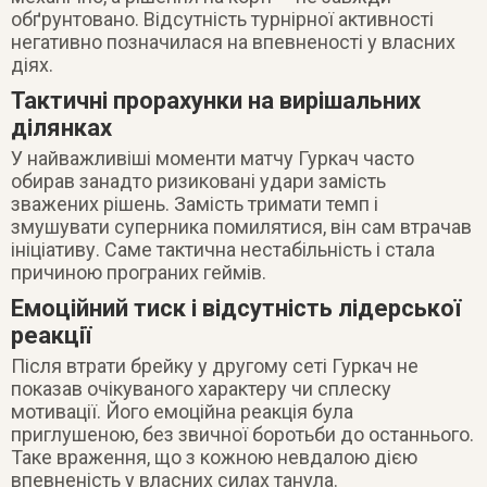
обґрунтовано. Відсутність турнірної активності
негативно позначилася на впевненості у власних
діях.
Тактичні прорахунки на вирішальних
ділянках
У найважливіші моменти матчу Гуркач часто
обирав занадто ризиковані удари замість
зважених рішень. Замість тримати темп і
змушувати суперника помилятися, він сам втрачав
ініціативу. Саме тактична нестабільність і стала
причиною програних геймів.
Емоційний тиск і відсутність лідерської
реакції
Після втрати брейку у другому сеті Гуркач не
показав очікуваного характеру чи сплеску
мотивації. Його емоційна реакція була
приглушеною, без звичної боротьби до останнього.
Таке враження, що з кожною невдалою дією
впевненість у власних силах танула.