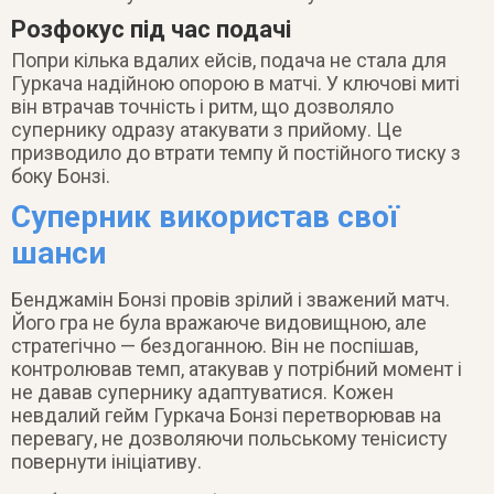
Розфокус під час подачі
Попри кілька вдалих ейсів, подача не стала для
Гуркача надійною опорою в матчі. У ключові миті
він втрачав точність і ритм, що дозволяло
супернику одразу атакувати з прийому. Це
призводило до втрати темпу й постійного тиску з
боку Бонзі.
Суперник використав свої
шанси
Бенджамін Бонзі провів зрілий і зважений матч.
Його гра не була вражаюче видовищною, але
стратегічно — бездоганною. Він не поспішав,
контролював темп, атакував у потрібний момент і
не давав супернику адаптуватися. Кожен
невдалий гейм Гуркача Бонзі перетворював на
перевагу, не дозволяючи польському тенісисту
повернути ініціативу.