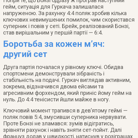
Попри те, що Бонзі одразу ж програв наступний
гейм, ситуація для Гуркача залишалася
напруженою. За рахунку 4:4 поляк зробив кілька
ключових невимушених помилок, чим скористався
суперник і повів у сеті. Брейк, реалізований Бонзі,
став вирішальним у першій партії — 6:4.
Боротьба за кожен м’яч:
другий сет
Друга партія почалася у рівному ключі. Обидва
спортсмени демонстрували зібраність і
стабільність на подачі. Гуркач виглядав активним,
зокрема, відзначився двома ейсами та
агресивним форхендом, який приніс йому гейм на
нуль. До 4:4 тенісисти йшли майже в ногу.
Ключовий момент трапився в дев’ятому геймі —
поляк повів 5:4, змусивши суперника нервувати.
Проте Бонзі не зламався: зумів відігратись,
зрівняти рахунок і навіть зняти сет-пойнт. Далі
француз додав у швидкості, натиснув у розіграшах