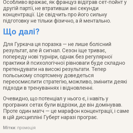
Особливо вражає, як француз відіграв сет-пойнт у
другій партії, не втративши ані секунди
концентрації. Це свідчить про його сильну
підготовку не тільки фізично, а й ментально.
Що далі?
Для Гуркача ця поразка — не лише болісний
результат, але й сигнал. Сезон іще триває,
попереду нові турніри, однак без регулярної
практики й психологічної рівноваги буде складно
претендувати на високі результати. Тепер
польському спортсмену доведеться
переосмислити стратегію, можливо, змінити деякі
підходи в тренуваннях і відновленні.
Очевидно, що потенціал у нього є, і навіть у
програних сетах були відрізки, де він домінував.
Проте один матч — це марафон концентрації, і саме
в цій дисципліні Губерт наразі програє.
Мітки:
промоція