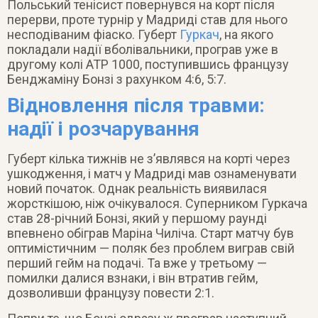
Польський тенісист повернувся на корт після
перерви, проте турнір у Мадриді став для нього
несподіваним фіаско. Губерт
Гуркач
, на якого
покладали надії вболівальники, програв уже в
другому колі ATP 1000, поступившись французу
Бенджаміну Бонзі з рахунком 4:6, 5:7.
Відновлення після травми:
надії і розчарування
Губерт кілька тижнів не з’являвся на корті через
ушкодження, і матч у Мадриді мав ознаменувати
новий початок. Однак реальність виявилася
жорсткішою, ніж очікувалося. Суперником Гуркача
став 28-річний Бонзі, який у першому раунді
впевнено обіграв Маріна Чиліча. Старт матчу був
оптимістичним — поляк без проблем виграв свій
перший гейм на подачі. Та вже у третьому —
помилки далися взнаки, і він втратив гейм,
дозволивши французу повести 2:1.